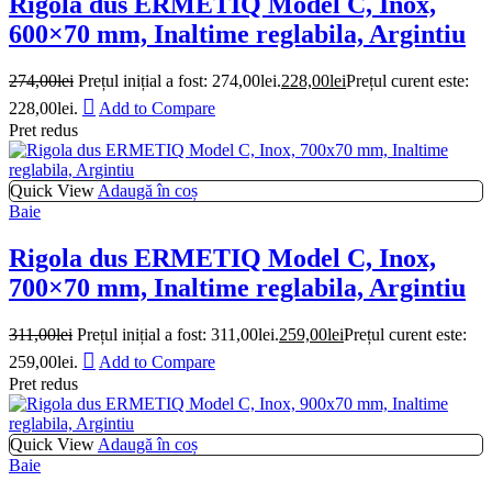
Rigola dus ERMETIQ Model C, Inox,
600×70 mm, Inaltime reglabila, Argintiu
274,00
lei
Prețul inițial a fost: 274,00lei.
228,00
lei
Prețul curent este:
228,00lei.
Add to Compare
Pret redus
Quick View
Adaugă în coș
Baie
Rigola dus ERMETIQ Model C, Inox,
700×70 mm, Inaltime reglabila, Argintiu
311,00
lei
Prețul inițial a fost: 311,00lei.
259,00
lei
Prețul curent este:
259,00lei.
Add to Compare
Pret redus
Quick View
Adaugă în coș
Baie