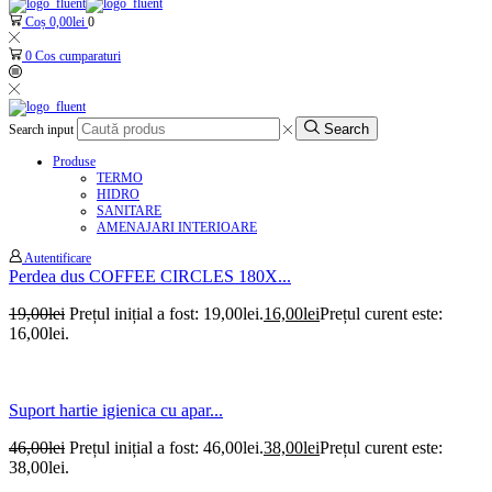
Coș
0,00
lei
0
0
Cos cumparaturi
Search
Search input
Produse
TERMO
HIDRO
SANITARE
AMENAJARI INTERIOARE
Autentificare
Perdea dus COFFEE CIRCLES 180X...
19,00
lei
Prețul inițial a fost: 19,00lei.
16,00
lei
Prețul curent este:
16,00lei.
Suport hartie igienica cu apar...
46,00
lei
Prețul inițial a fost: 46,00lei.
38,00
lei
Prețul curent este:
38,00lei.