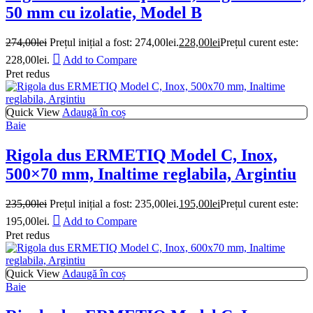
50 mm cu izolatie, Model B
274,00
lei
Prețul inițial a fost: 274,00lei.
228,00
lei
Prețul curent este:
228,00lei.
Add to Compare
Pret redus
Quick View
Adaugă în coș
Baie
Rigola dus ERMETIQ Model C, Inox,
500×70 mm, Inaltime reglabila, Argintiu
235,00
lei
Prețul inițial a fost: 235,00lei.
195,00
lei
Prețul curent este:
195,00lei.
Add to Compare
Pret redus
Quick View
Adaugă în coș
Baie