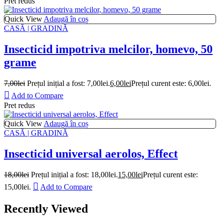
Pret redus
Quick View
Adaugă în coș
CASĂ | GRADINĂ
Insecticid impotriva melcilor, homevo, 50
grame
7,00
lei
Prețul inițial a fost: 7,00lei.
6,00
lei
Prețul curent este: 6,00lei.
Add to Compare
Pret redus
Quick View
Adaugă în coș
CASĂ | GRADINĂ
Insecticid universal aerolos, Effect
18,00
lei
Prețul inițial a fost: 18,00lei.
15,00
lei
Prețul curent este:
15,00lei.
Add to Compare
Recently Viewed