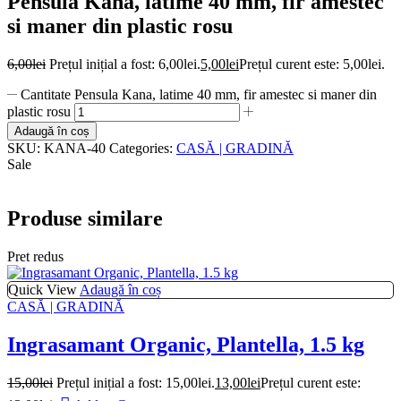
Pensula Kana, latime 40 mm, fir amestec
si maner din plastic rosu
6,00
lei
Prețul inițial a fost: 6,00lei.
5,00
lei
Prețul curent este: 5,00lei.
Cantitate Pensula Kana, latime 40 mm, fir amestec si maner din
plastic rosu
Adaugă în coș
SKU:
KANA-40
Categories:
CASĂ | GRADINĂ
Sale
Produse similare
Pret redus
Quick View
Adaugă în coș
CASĂ | GRADINĂ
Ingrasamant Organic, Plantella, 1.5 kg
15,00
lei
Prețul inițial a fost: 15,00lei.
13,00
lei
Prețul curent este: