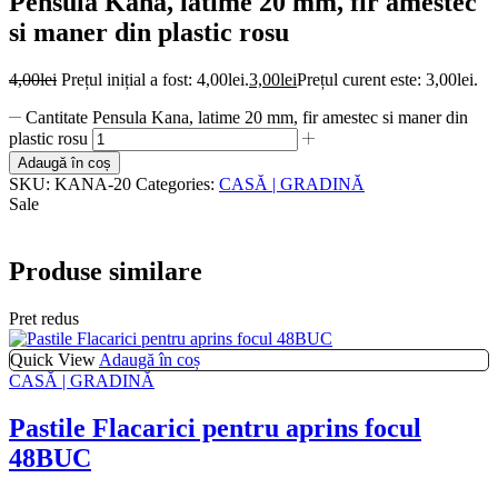
Pensula Kana, latime 20 mm, fir amestec
si maner din plastic rosu
4,00
lei
Prețul inițial a fost: 4,00lei.
3,00
lei
Prețul curent este: 3,00lei.
Cantitate Pensula Kana, latime 20 mm, fir amestec si maner din
plastic rosu
Adaugă în coș
SKU:
KANA-20
Categories:
CASĂ | GRADINĂ
Sale
Produse similare
Pret redus
Quick View
Adaugă în coș
CASĂ | GRADINĂ
Pastile Flacarici pentru aprins focul
48BUC