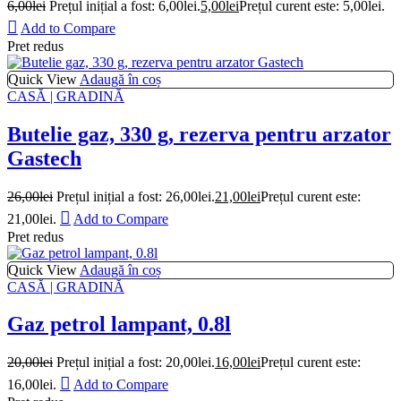
6,00
lei
Prețul inițial a fost: 6,00lei.
5,00
lei
Prețul curent este: 5,00lei.
Add to Compare
Pret redus
Quick View
Adaugă în coș
CASĂ | GRADINĂ
Butelie gaz, 330 g, rezerva pentru arzator
Gastech
26,00
lei
Prețul inițial a fost: 26,00lei.
21,00
lei
Prețul curent este:
21,00lei.
Add to Compare
Pret redus
Quick View
Adaugă în coș
CASĂ | GRADINĂ
Gaz petrol lampant, 0.8l
20,00
lei
Prețul inițial a fost: 20,00lei.
16,00
lei
Prețul curent este:
16,00lei.
Add to Compare