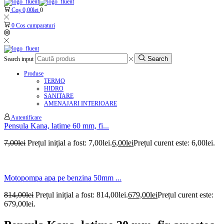
Coș
0,00
lei
0
0
Cos cumparaturi
Search
Search input
Produse
TERMO
HIDRO
SANITARE
AMENAJARI INTERIOARE
Autentificare
Pensula Kana, latime 60 mm, fi...
7,00
lei
Prețul inițial a fost: 7,00lei.
6,00
lei
Prețul curent este: 6,00lei.
Motopompa apa pe benzina 50mm ...
814,00
lei
Prețul inițial a fost: 814,00lei.
679,00
lei
Prețul curent este:
679,00lei.