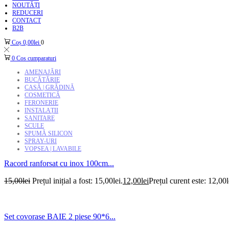
NOUTĂȚI
REDUCERI
CONTACT
B2B
Coș
0,00
lei
0
0
Cos cumparaturi
AMENAJĂRI
BUCĂTĂRIE
CASĂ | GRĂDINĂ
COSMETICĂ
FERONERIE
INSTALAȚII
SANITARE
SCULE
SPUMĂ SILICON
SPRAY-URI
VOPSEA | LAVABILE
Racord ranforsat cu inox 100cm...
15,00
lei
Prețul inițial a fost: 15,00lei.
12,00
lei
Prețul curent este: 12,00l
Set covorase BAIE 2 piese 90*6...