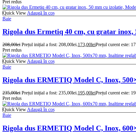
Pret redus
Quick View
Adaugă în coș
Baie
Rigola dus Ermetiq 40 cm, cu gratar inox,
208,00
lei
Prețul inițial a fost: 208,00lei.
173,00
lei
Prețul curent este: 17
Pret redus
Quick View
Adaugă în coș
Baie
Rigola dus ERMETIQ Model C, Inox, 500×7
235,00
lei
Prețul inițial a fost: 235,00lei.
195,00
lei
Prețul curent este: 19
Pret redus
Quick View
Adaugă în coș
Baie
Rigola dus ERMETIQ Model C, Inox, 600×7