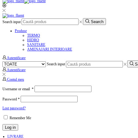
Search
Search input
Produse
TERMO
HIDRO
SANITARE
AMENAJARI INTERIOARE
Autentificare
S
Search input
Autentificare
Contul meu
Username or email
*
Password
*
Lost password?
Remember Me
Log in
LIVRARE