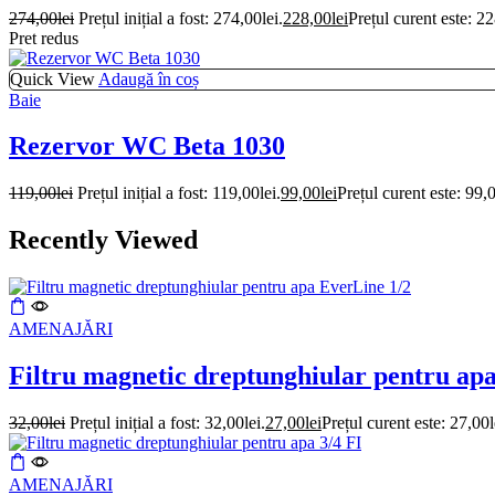
274,00
lei
Prețul inițial a fost: 274,00lei.
228,00
lei
Prețul curent este: 22
Pret redus
Quick View
Adaugă în coș
Baie
Rezervor WC Beta 1030
119,00
lei
Prețul inițial a fost: 119,00lei.
99,00
lei
Prețul curent este: 99,0
Recently Viewed
AMENAJĂRI
Filtru magnetic dreptunghiular pentru ap
32,00
lei
Prețul inițial a fost: 32,00lei.
27,00
lei
Prețul curent este: 27,00l
AMENAJĂRI