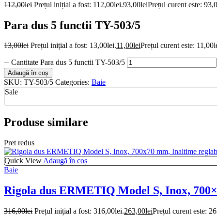
112,00
lei
Prețul inițial a fost: 112,00lei.
93,00
lei
Prețul curent este: 93,0
Para dus 5 functii TY-503/5
13,00
lei
Prețul inițial a fost: 13,00lei.
11,00
lei
Prețul curent este: 11,00l
Cantitate Para dus 5 functii TY-503/5
Adaugă în coș
SKU:
TY-503/5
Categories:
Baie
Sale
Produse similare
Pret redus
Quick View
Adaugă în coș
Baie
Rigola dus ERMETIQ Model S, Inox, 700×7
316,00
lei
Prețul inițial a fost: 316,00lei.
263,00
lei
Prețul curent este: 26