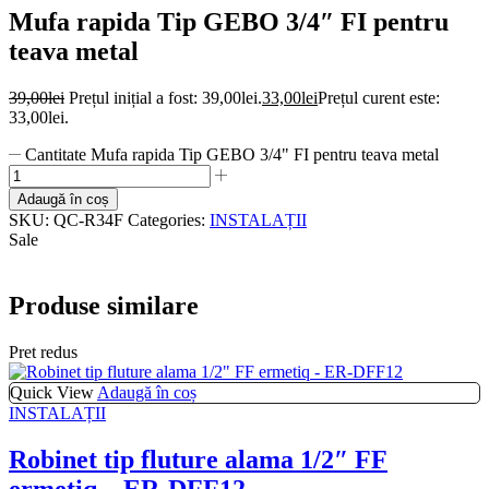
Mufa rapida Tip GEBO 3/4″ FI pentru
teava metal
39,00
lei
Prețul inițial a fost: 39,00lei.
33,00
lei
Prețul curent este:
33,00lei.
Cantitate Mufa rapida Tip GEBO 3/4" FI pentru teava metal
Adaugă în coș
SKU:
QC-R34F
Categories:
INSTALAȚII
Sale
Produse similare
Pret redus
Quick View
Adaugă în coș
INSTALAȚII
Robinet tip fluture alama 1/2″ FF
ermetiq – ER-DFF12