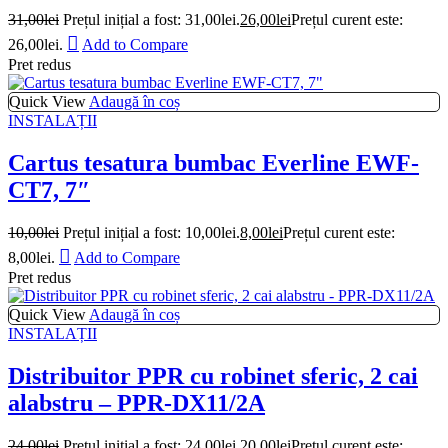
31,00
lei
Prețul inițial a fost: 31,00lei.
26,00
lei
Prețul curent este:
26,00lei.
Add to Compare
Pret redus
Quick View
Adaugă în coș
INSTALAȚII
Cartus tesatura bumbac Everline EWF-
CT7, 7″
10,00
lei
Prețul inițial a fost: 10,00lei.
8,00
lei
Prețul curent este:
8,00lei.
Add to Compare
Pret redus
Quick View
Adaugă în coș
INSTALAȚII
Distribuitor PPR cu robinet sferic, 2 cai
alabstru – PPR-DX11/2A
24,00
lei
Prețul inițial a fost: 24,00lei.
20,00
lei
Prețul curent este: