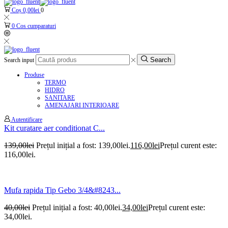
Coș
0,00
lei
0
0
Cos cumparaturi
Search
Search input
Produse
TERMO
HIDRO
SANITARE
AMENAJARI INTERIOARE
Autentificare
Kit curatare aer conditionat C...
139,00
lei
Prețul inițial a fost: 139,00lei.
116,00
lei
Prețul curent este:
116,00lei.
Mufa rapida Tip Gebo 3/4&#8243...
40,00
lei
Prețul inițial a fost: 40,00lei.
34,00
lei
Prețul curent este:
34,00lei.