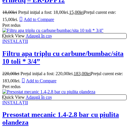
18,00
lei
Prețul inițial a fost: 18,00lei.
15,00
lei
Prețul curent este:
15,00lei.
Add to Compare
Pret redus
Quick View
Adaugă în coș
INSTALAȚII
Filtru apa triplu cu carbune/bumbac/sita
10 toli * 3/4”
220,00
lei
Prețul inițial a fost: 220,00lei.
183,00
lei
Prețul curent este:
183,00lei.
Add to Compare
Pret redus
Quick View
Adaugă în coș
INSTALAȚII
Presostat mecanic 1.4-2.8 bar cu piulita
olandeza