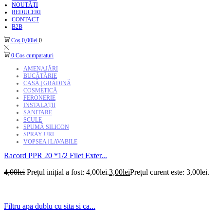
NOUTĂȚI
REDUCERI
CONTACT
B2B
Coș
0,00
lei
0
0
Cos cumparaturi
AMENAJĂRI
BUCĂTĂRIE
CASĂ | GRĂDINĂ
COSMETICĂ
FERONERIE
INSTALAȚII
SANITARE
SCULE
SPUMĂ SILICON
SPRAY-URI
VOPSEA | LAVABILE
Racord PPR 20 *1/2 Filet Exter...
4,00
lei
Prețul inițial a fost: 4,00lei.
3,00
lei
Prețul curent este: 3,00lei.
Filtru apa dublu cu sita si ca...