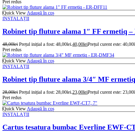
Pret redus
Quick View
Adaugă în coș
INSTALAȚII
Robinet tip fluture alama 1″ FF ermetiq 
48,00
lei
Prețul inițial a fost: 48,00lei.
40,00
lei
Prețul curent este: 40,00l
Pret redus
Quick View
Adaugă în coș
INSTALAȚII
Robinet tip fluture alama 3/4″ MF ermet
28,00
lei
Prețul inițial a fost: 28,00lei.
23,00
lei
Prețul curent este: 23,00l
Pret redus
Quick View
Adaugă în coș
INSTALAȚII
Cartus tesatura bumbac Everline EWF-CT