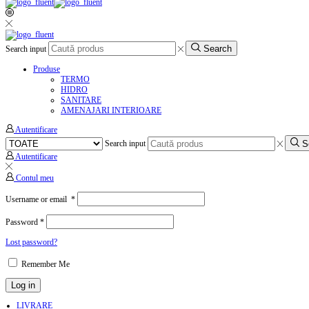
Search
Search input
Produse
TERMO
HIDRO
SANITARE
AMENAJARI INTERIOARE
Autentificare
S
Search input
Autentificare
Contul meu
Username or email
*
Password
*
Lost password?
Remember Me
Log in
LIVRARE