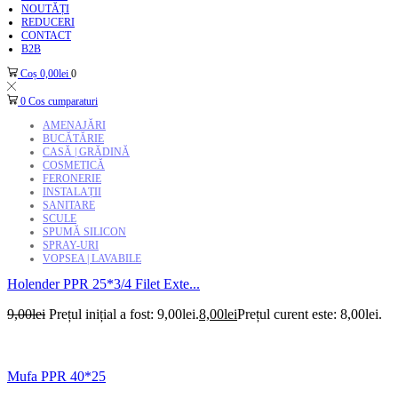
NOUTĂȚI
REDUCERI
CONTACT
B2B
Coș
0,00
lei
0
0
Cos cumparaturi
AMENAJĂRI
BUCĂTĂRIE
CASĂ | GRĂDINĂ
COSMETICĂ
FERONERIE
INSTALAȚII
SANITARE
SCULE
SPUMĂ SILICON
SPRAY-URI
VOPSEA | LAVABILE
Holender PPR 25*3/4 Filet Exte...
9,00
lei
Prețul inițial a fost: 9,00lei.
8,00
lei
Prețul curent este: 8,00lei.
Mufa PPR 40*25