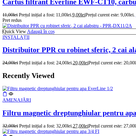
Cartus filtrant Everline EWF-CT10, carbu
11,00
lei
Prețul inițial a fost: 11,00lei.
9,00
lei
Prețul curent este: 9,00lei.
Pret redus
Quick View
Adaugă în coș
INSTALAȚII
Distribuitor PPR cu robinet sferic, 2 cai
24,00
lei
Prețul inițial a fost: 24,00lei.
20,00
lei
Prețul curent este: 20,00l
Recently Viewed
AMENAJĂRI
Filtru magnetic dreptunghiular pentru ap
32,00
lei
Prețul inițial a fost: 32,00lei.
27,00
lei
Prețul curent este: 27,00l