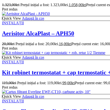
1.323,00
lei
Prețul inițial a fost: 1.323,00lei.
1.058,00
lei
Prețul curent es
Pret redus
Quick View
Adaugă în coș
INSTALAȚII
Aerisitor AlcaPlast – APH50
20,00
lei
Prețul inițial a fost: 20,00lei.
16,00
lei
Prețul curent este: 16,00l
Pret redus
Quick View
Adaugă în coș
INSTALAȚII
Kit robinet termostatat + cap termostatic
119,00
lei
Prețul inițial a fost: 119,00lei.
99,00
lei
Prețul curent este: 99,0
Pret redus
Quick View
Adaugă în coș
INSTALAȚII