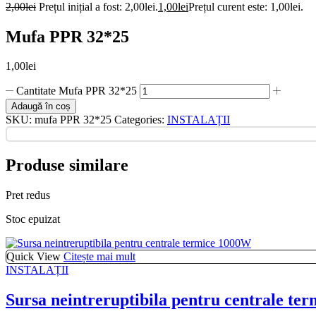
2,00
lei
Prețul inițial a fost: 2,00lei.
1,00
lei
Prețul curent este: 1,00lei.
Mufa PPR 32*25
1,00
lei
Cantitate Mufa PPR 32*25
Adaugă în coș
SKU:
mufa PPR 32*25
Categories:
INSTALAȚII
Produse similare
Pret redus
Stoc epuizat
Quick View
Citește mai mult
INSTALAȚII
Sursa neintreruptibila pentru centrale te