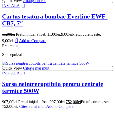
Quick View
Adaugă în coș
INSTALAȚII
Cartus tesatura bumbac Everline EWF-
CB7, 7″
11,00
lei
Prețul inițial a fost: 11,00lei.
9,00
lei
Prețul curent este:
9,00lei.
Add to Compare
Pret redus
Stoc epuizat
Quick View
Citește mai mult
INSTALAȚII
Sursa neintreruptibila pentru centrale
termice 500W
907,00
lei
Prețul inițial a fost: 907,00lei.
752,00
lei
Prețul curent este:
752,00lei.
Citește mai mult
Add to Compare