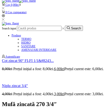
Coș
0,00
lei
0
0
Cos cumparaturi
Search
Search input
Produse
TERMO
HIDRO
SANITARE
AMENAJARI INTERIOARE
Autentificare
Cot zincat 90° FI-FI 1/1&#8243...
8,00
lei
Prețul inițial a fost: 8,00lei.
6,00
lei
Prețul curent este: 6,00lei.
Niplu zincat 3/4″
4,00
lei
Prețul inițial a fost: 4,00lei.
3,00
lei
Prețul curent este: 3,00lei.
Mufă zincată 270 3/4″