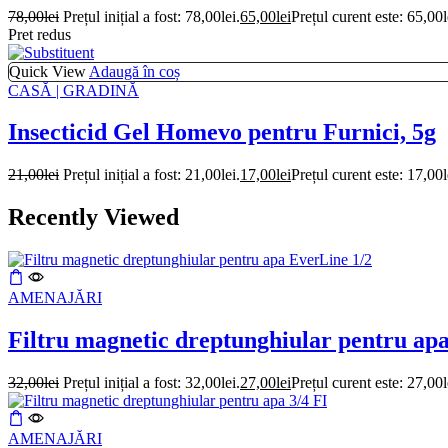
78,00
lei
Prețul inițial a fost: 78,00lei.
65,00
lei
Prețul curent este: 65,00l
Pret redus
Quick View
Adaugă în coș
CASĂ | GRADINĂ
Insecticid Gel Homevo pentru Furnici, 5g
21,00
lei
Prețul inițial a fost: 21,00lei.
17,00
lei
Prețul curent este: 17,00l
Recently Viewed
AMENAJĂRI
Filtru magnetic dreptunghiular pentru ap
32,00
lei
Prețul inițial a fost: 32,00lei.
27,00
lei
Prețul curent este: 27,00l
AMENAJĂRI