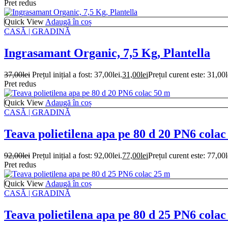
Pret redus
Quick View
Adaugă în coș
CASĂ | GRADINĂ
Ingrasamant Organic, 7,5 Kg, Plantella
37,00
lei
Prețul inițial a fost: 37,00lei.
31,00
lei
Prețul curent este: 31,00l
Pret redus
Quick View
Adaugă în coș
CASĂ | GRADINĂ
Teava polietilena apa pe 80 d 20 PN6 colac
92,00
lei
Prețul inițial a fost: 92,00lei.
77,00
lei
Prețul curent este: 77,00l
Pret redus
Quick View
Adaugă în coș
CASĂ | GRADINĂ
Teava polietilena apa pe 80 d 25 PN6 colac