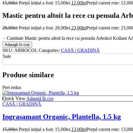
15,00
lei
Prețul inițial a fost: 15,00lei.
12,00
lei
Prețul curent este: 12,00l
Mastic pentru altoit la rece cu pensula A
28,00
lei
Prețul inițial a fost: 28,00lei.
23,00
lei
Prețul curent este: 23,00l
Cantitate Mastic pentru altoit la rece cu pensula Arbokol Kollant 
Adaugă în coș
SKU:
ARBOCOL
Categories:
CASĂ | GRADINĂ
Sale
Produse similare
Pret redus
Quick View
Adaugă în coș
CASĂ | GRADINĂ
Ingrasamant Organic, Plantella, 1.5 kg
15,00
lei
Prețul inițial a fost: 15,00lei.
13,00
lei
Prețul curent este: 13,00l