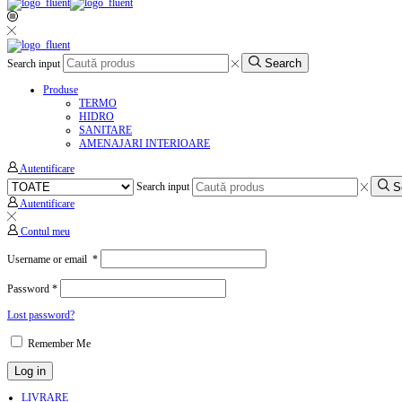
Search
Search input
Produse
TERMO
HIDRO
SANITARE
AMENAJARI INTERIOARE
Autentificare
S
Search input
Autentificare
Contul meu
Username or email
*
Password
*
Lost password?
Remember Me
Log in
LIVRARE