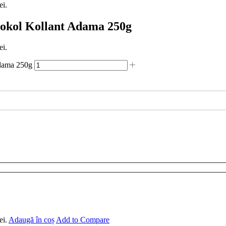
ei.
rbokol Kollant Adama 250g
ei.
Adama 250g
ei.
Adaugă în coș
Add to Compare