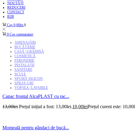
NOUTĂȚI
REDUCERI
CONTACT
B2B
Coș
0,00
lei
0
0
Cos cumparaturi
AMENAJĂRI
BUCĂTĂRIE
CASĂ | GRĂDINĂ
COSMETICĂ
FERONERIE
INSTALAȚII
SANITARE
SCULE
SPUMĂ SILICON
SPRAY-URI
VOPSEA | LAVABILE
Capac frontal AlcaPLAST cu rac...
13,00
lei
Prețul inițial a fost: 13,00lei.
10,00
lei
Prețul curent este: 10,00l
Momeală pentru gândaci de bucă...