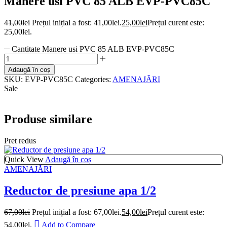
Manere usi PVC 85 ALB EVP-PVC85C
41,00
lei
Prețul inițial a fost: 41,00lei.
25,00
lei
Prețul curent este:
25,00lei.
Cantitate Manere usi PVC 85 ALB EVP-PVC85C
Adaugă în coș
SKU:
EVP-PVC85C
Categories:
AMENAJĂRI
Sale
Produse similare
Pret redus
Quick View
Adaugă în coș
AMENAJĂRI
Reductor de presiune apa 1/2
67,00
lei
Prețul inițial a fost: 67,00lei.
54,00
lei
Prețul curent este:
54,00lei.
Add to Compare