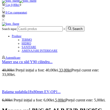
Coș
0,00
lei
0
0
Cos cumparaturi
Search
Search input
Produse
TERMO
HIDRO
SANITARE
AMENAJARI INTERIOARE
Autentificare
Maner usa cu sild Y90 cilindru...
40,00
lei
Prețul inițial a fost: 40,00lei.
33,00
lei
Prețul curent este:
33,00lei.
Balama sudabila18x80mm EV-OP1...
6,00
lei
Prețul inițial a fost: 6,00lei.
5,00
lei
Prețul curent este: 5,00lei.