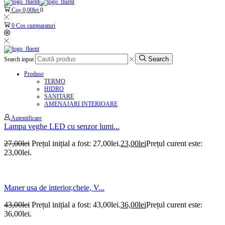
Coș
0,00
lei
0
0
Cos cumparaturi
Search
Search input
Produse
TERMO
HIDRO
SANITARE
AMENAJARI INTERIOARE
Autentificare
Lampa veghe LED cu senzor lumi...
27,00
lei
Prețul inițial a fost: 27,00lei.
23,00
lei
Prețul curent este:
23,00lei.
Maner usa de interior,cheie, V...
43,00
lei
Prețul inițial a fost: 43,00lei.
36,00
lei
Prețul curent este:
36,00lei.