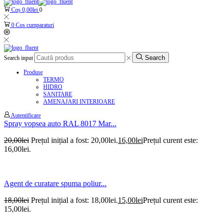
Coș
0,00
lei
0
0
Cos cumparaturi
Search
Search input
Produse
TERMO
HIDRO
SANITARE
AMENAJARI INTERIOARE
Autentificare
Spray vopsea auto RAL 8017 Mar...
20,00
lei
Prețul inițial a fost: 20,00lei.
16,00
lei
Prețul curent este:
16,00lei.
Agent de curatare spuma poliur...
18,00
lei
Prețul inițial a fost: 18,00lei.
15,00
lei
Prețul curent este:
15,00lei.