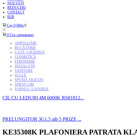
NOUTĂȚI
REDUCERI
CONTACT
B2B
Coș
0,00
lei
0
0
Cos cumparaturi
AMENAJĂRI
BUCĂTĂRIE
CASĂ | GRĂDINĂ
COSMETICĂ
FERONERIE
INSTALAȚII
SANITARE
SCULE
SPUMĂ SILICON
SPRAY-URI
VOPSEA | LAVABILE
CIL CU LEDURI 4M 6000K RS81812...
PRELUNGITOR 3G1.5 alb 5 PRIZE ...
KE35308K PLAFONIERA PATRATA KLA