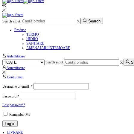
Search
Search input
Produse
TERMO
HIDRO
SANITARE
AMENAJARI INTERIOARE
Autentificare
S
Search input
Autentificare
Contul meu
Username or email
*
Password
*
Lost password?
Remember Me
Log in
LIVRARE