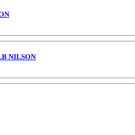
SON
LB NILSON