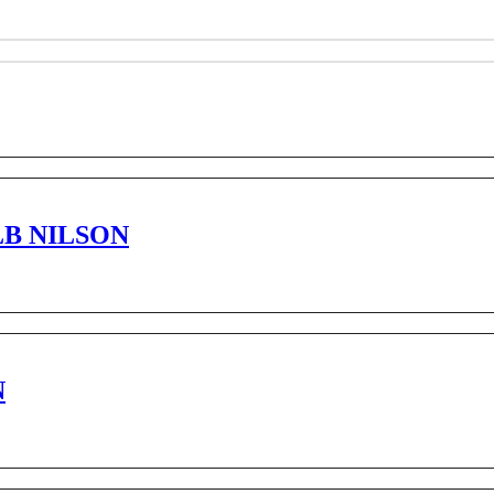
LB NILSON
N