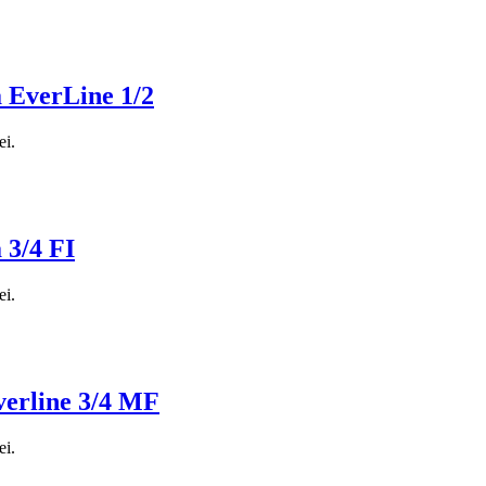
a EverLine 1/2
ei.
 3/4 FI
ei.
verline 3/4 MF
ei.