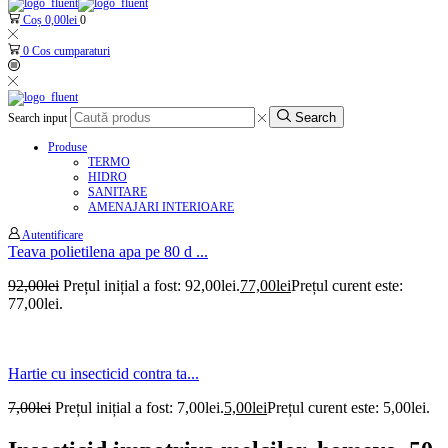
Coș
0,00
lei
0
0
Cos cumparaturi
Search
Search input
Produse
TERMO
HIDRO
SANITARE
AMENAJARI INTERIOARE
Autentificare
Teava polietilena apa pe 80 d ...
92,00
lei
Prețul inițial a fost: 92,00lei.
77,00
lei
Prețul curent este:
77,00lei.
Hartie cu insecticid contra ta...
7,00
lei
Prețul inițial a fost: 7,00lei.
5,00
lei
Prețul curent este: 5,00lei.