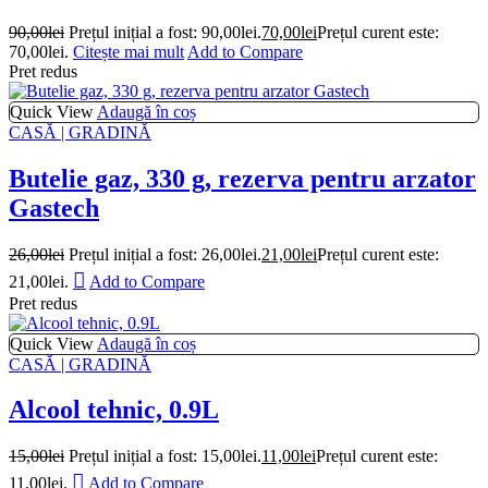
90,00
lei
Prețul inițial a fost: 90,00lei.
70,00
lei
Prețul curent este:
70,00lei.
Citește mai mult
Add to Compare
Pret redus
Quick View
Adaugă în coș
CASĂ | GRADINĂ
Butelie gaz, 330 g, rezerva pentru arzator
Gastech
26,00
lei
Prețul inițial a fost: 26,00lei.
21,00
lei
Prețul curent este:
21,00lei.
Add to Compare
Pret redus
Quick View
Adaugă în coș
CASĂ | GRADINĂ
Alcool tehnic, 0.9L
15,00
lei
Prețul inițial a fost: 15,00lei.
11,00
lei
Prețul curent este:
11,00lei.
Add to Compare