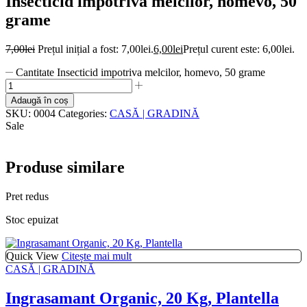
Insecticid impotriva melcilor, homevo, 50
grame
7,00
lei
Prețul inițial a fost: 7,00lei.
6,00
lei
Prețul curent este: 6,00lei.
Cantitate Insecticid impotriva melcilor, homevo, 50 grame
Adaugă în coș
SKU:
0004
Categories:
CASĂ | GRADINĂ
Sale
Produse similare
Pret redus
Stoc epuizat
Quick View
Citește mai mult
CASĂ | GRADINĂ
Ingrasamant Organic, 20 Kg, Plantella