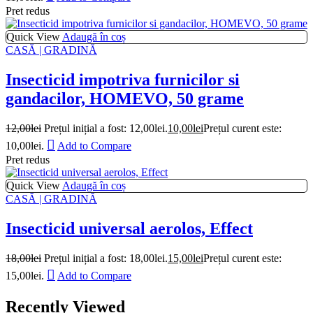
Pret redus
Quick View
Adaugă în coș
CASĂ | GRADINĂ
Insecticid impotriva furnicilor si
gandacilor, HOMEVO, 50 grame
12,00
lei
Prețul inițial a fost: 12,00lei.
10,00
lei
Prețul curent este:
10,00lei.
Add to Compare
Pret redus
Quick View
Adaugă în coș
CASĂ | GRADINĂ
Insecticid universal aerolos, Effect
18,00
lei
Prețul inițial a fost: 18,00lei.
15,00
lei
Prețul curent este:
15,00lei.
Add to Compare
Recently Viewed