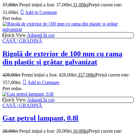
37,00
lei
Prețul inițial a fost: 37,00lei.
31,00
lei
Prețul curent este:
31,00lei.
Add to Compare
Pret redus
Quick View
Adaugă în coș
CASĂ | GRADINĂ
Rigolă de exterior de 100 mm cu rama
din plastic și grătar galvanizat
428,00
lei
Prețul inițial a fost: 428,00lei.
357,00
lei
Prețul curent este:
357,00lei.
Add to Compare
Pret redus
Quick View
Adaugă în coș
CASĂ | GRADINĂ
Gaz petrol lampant, 0.8l
20,00
lei
Prețul inițial a fost: 20,00lei.
16,00
lei
Prețul curent este: