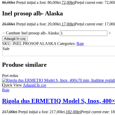
86,00
lei
Prețul inițial a fost: 86,00lei.
72,00
lei
Prețul curent este: 72,00l
Inel prosop alb- Alaska
20,00
lei
Prețul inițial a fost: 20,00lei.
17,00
lei
Prețul curent este: 17,00l
Cantitate Inel prosop alb- Alaska
Adaugă în coș
SKU:
INEL PROSOP ALASKA
Categories:
Baie
Sale
Produse similare
Pret redus
Quick View
Adaugă în coș
Baie
Rigola dus ERMETIQ Model S, Inox, 400×7
217,00
lei
Prețul inițial a fost: 217,00lei.
182,00
lei
Prețul curent este: 18