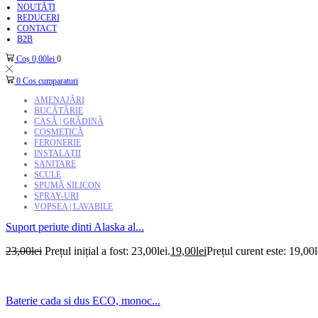
NOUTĂȚI
REDUCERI
CONTACT
B2B
Coș
0,00
lei
0
0
Cos cumparaturi
AMENAJĂRI
BUCĂTĂRIE
CASĂ | GRĂDINĂ
COSMETICĂ
FERONERIE
INSTALAȚII
SANITARE
SCULE
SPUMĂ SILICON
SPRAY-URI
VOPSEA | LAVABILE
Suport periute dinti Alaska al...
23,00
lei
Prețul inițial a fost: 23,00lei.
19,00
lei
Prețul curent este: 19,00l
Baterie cada si dus ECO, monoc...