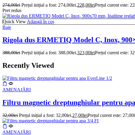
274,00
lei
Prețul inițial a fost: 274,00lei.
228,00
lei
Prețul curent este: 22
Pret redus
Quick View
Adaugă în coș
Baie
Rigola dus ERMETIQ Model C, Inox, 900×7
388,00
lei
Prețul inițial a fost: 388,00lei.
323,00
lei
Prețul curent este: 32
Recently Viewed
AMENAJĂRI
Filtru magnetic dreptunghiular pentru ap
32,00
lei
Prețul inițial a fost: 32,00lei.
27,00
lei
Prețul curent este: 27,00l
AMENAJĂRI