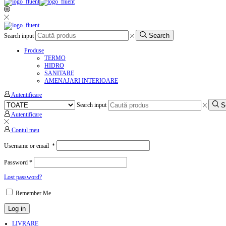
Search
Search input
Produse
TERMO
HIDRO
SANITARE
AMENAJARI INTERIOARE
Autentificare
S
Search input
Autentificare
Contul meu
Username or email
*
Password
*
Lost password?
Remember Me
Log in
LIVRARE