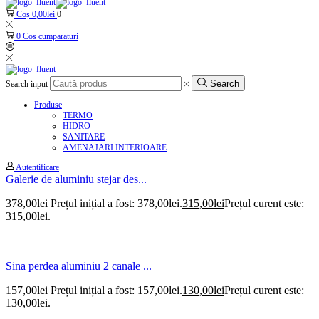
Coș
0,00
lei
0
0
Cos cumparaturi
Search
Search input
Produse
TERMO
HIDRO
SANITARE
AMENAJARI INTERIOARE
Autentificare
Galerie de aluminiu stejar des...
378,00
lei
Prețul inițial a fost: 378,00lei.
315,00
lei
Prețul curent este:
315,00lei.
Sina perdea aluminiu 2 canale ...
157,00
lei
Prețul inițial a fost: 157,00lei.
130,00
lei
Prețul curent este:
130,00lei.