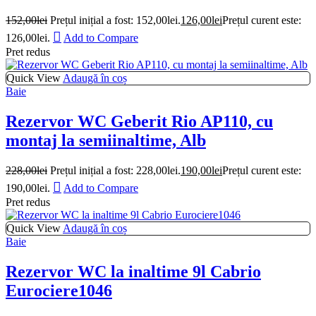
152,00
lei
Prețul inițial a fost: 152,00lei.
126,00
lei
Prețul curent este:
126,00lei.
Add to Compare
Pret redus
Quick View
Adaugă în coș
Baie
Rezervor WC Geberit Rio AP110, cu
montaj la semiinaltime, Alb
228,00
lei
Prețul inițial a fost: 228,00lei.
190,00
lei
Prețul curent este:
190,00lei.
Add to Compare
Pret redus
Quick View
Adaugă în coș
Baie
Rezervor WC la inaltime 9l Cabrio
Eurociere1046