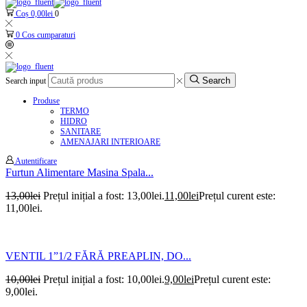
Coș
0,00
lei
0
0
Cos cumparaturi
Search
Search input
Produse
TERMO
HIDRO
SANITARE
AMENAJARI INTERIOARE
Autentificare
Furtun Alimentare Masina Spala...
13,00
lei
Prețul inițial a fost: 13,00lei.
11,00
lei
Prețul curent este:
11,00lei.
VENTIL 1”1/2 FĂRĂ PREAPLIN, DO...
10,00
lei
Prețul inițial a fost: 10,00lei.
9,00
lei
Prețul curent este:
9,00lei.