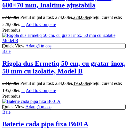
600×70 mm, Inaltime ajustabila
274,00
lei
Prețul inițial a fost: 274,00lei.
228,00
lei
Prețul curent este:
228,00lei.
Add to Compare
Pret redus
Quick View
Adaugă în coș
Baie
Rigola dus Ermetiq 50 cm, cu gratar inox,
50 mm cu izolatie, Model B
234,00
lei
Prețul inițial a fost: 234,00lei.
195,00
lei
Prețul curent este:
195,00lei.
Add to Compare
Pret redus
Quick View
Adaugă în coș
Baie
Baterie cada pipa fixa B601A