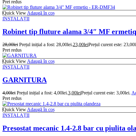
Pret redus
Quick View
Adaugă în coș
INSTALAȚII
Robinet tip fluture alama 3/4″ MF ermet
28,00
lei
Prețul inițial a fost: 28,00lei.
23,00
lei
Prețul curent este: 23,00l
Pret redus
Quick View
Adaugă în coș
INSTALAȚII
GARNITURA
4,00
lei
Prețul inițial a fost: 4,00lei.
3,00
lei
Prețul curent este: 3,00lei.
Ad
Pret redus
Quick View
Adaugă în coș
INSTALAȚII
Presostat mecanic 1.4-2.8 bar cu piulita o