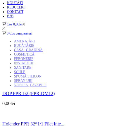
NOUTĂȚI
REDUCERI
CONTACT
B2B
Coș
0,00
lei
0
0
Cos cumparaturi
AMENAJĂRI
BUCĂTĂRIE
CASĂ | GRĂDINĂ
COSMETICĂ
FERONERIE
INSTALAȚII
SANITARE
SCULE
SPUMĂ SILICON
SPRAY-URI
VOPSEA | LAVABILE
DOP PPR 1/2 (PPR-DM12)
0,00
lei
Holender PPR 32*1/1 Filet Inte...