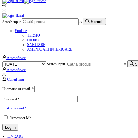
Search
Search input
Produse
TERMO
HIDRO
SANITARE
AMENAJARI INTERIOARE
Autentificare
S
Search input
Autentificare
Contul meu
Username or email
*
Password
*
Lost password?
Remember Me
Log in
LIVRARE