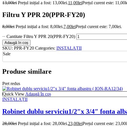
13,00
lei
Prețul inițial a fost: 13,00lei.
11,00
lei
Prețul curent este: 11,00l
Filtru Y PPR 20(PPR-FY20)
8,00
lei
Prețul inițial a fost: 8,00lei.
7,00
lei
Prețul curent este: 7,00lei.
Cantitate Filtru Y PPR 20(PPR-FY20)
Adaugă în coș
SKU:
PPR-FY20
Categories:
INSTALAȚII
Sale
Produse similare
Pret redus
Quick View
Adaugă în coș
INSTALAȚII
Robinet dublu serviciu1/2″x 3/4″ fonta al
28,00
lei
Prețul inițial a fost: 28,00lei.
23,00
lei
Prețul curent este: 23,00l