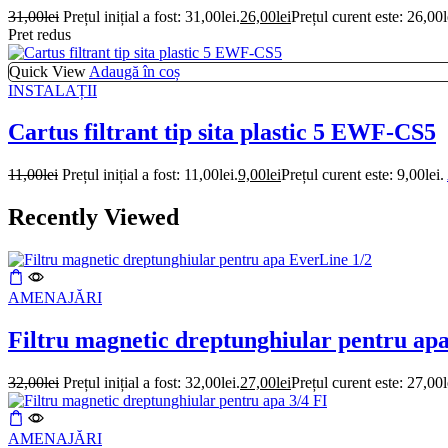
31,00
lei
Prețul inițial a fost: 31,00lei.
26,00
lei
Prețul curent este: 26,00l
Pret redus
Quick View
Adaugă în coș
INSTALAȚII
Cartus filtrant tip sita plastic 5 EWF-CS5
11,00
lei
Prețul inițial a fost: 11,00lei.
9,00
lei
Prețul curent este: 9,00lei.
Recently Viewed
AMENAJĂRI
Filtru magnetic dreptunghiular pentru ap
32,00
lei
Prețul inițial a fost: 32,00lei.
27,00
lei
Prețul curent este: 27,00l
AMENAJĂRI