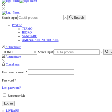
Search
Search input
Produse
TERMO
HIDRO
SANITARE
AMENAJARI INTERIOARE
Autentificare
S
Search input
Autentificare
Contul meu
Username or email
*
Password
*
Lost password?
Remember Me
Log in
LIVRARE