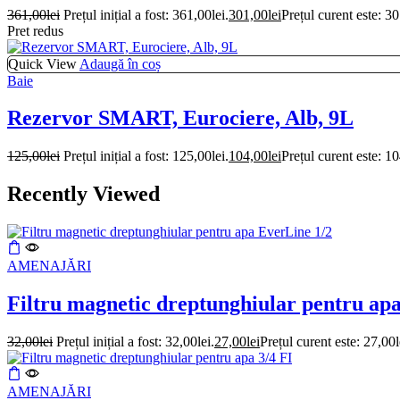
361,00
lei
Prețul inițial a fost: 361,00lei.
301,00
lei
Prețul curent este: 30
Pret redus
Quick View
Adaugă în coș
Baie
Rezervor SMART, Eurociere, Alb, 9L
125,00
lei
Prețul inițial a fost: 125,00lei.
104,00
lei
Prețul curent este: 10
Recently Viewed
AMENAJĂRI
Filtru magnetic dreptunghiular pentru ap
32,00
lei
Prețul inițial a fost: 32,00lei.
27,00
lei
Prețul curent este: 27,00l
AMENAJĂRI