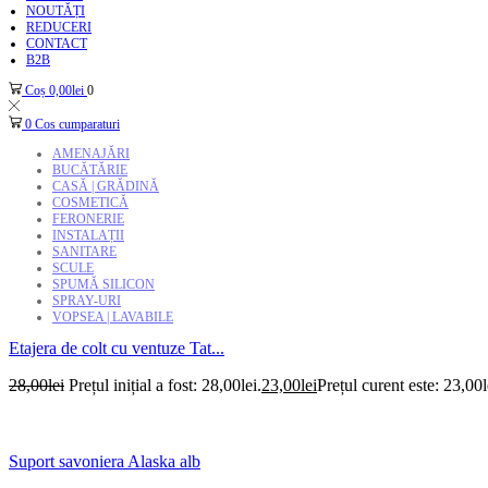
NOUTĂȚI
REDUCERI
CONTACT
B2B
Coș
0,00
lei
0
0
Cos cumparaturi
AMENAJĂRI
BUCĂTĂRIE
CASĂ | GRĂDINĂ
COSMETICĂ
FERONERIE
INSTALAȚII
SANITARE
SCULE
SPUMĂ SILICON
SPRAY-URI
VOPSEA | LAVABILE
Etajera de colt cu ventuze Tat...
28,00
lei
Prețul inițial a fost: 28,00lei.
23,00
lei
Prețul curent este: 23,00l
Suport savoniera Alaska alb