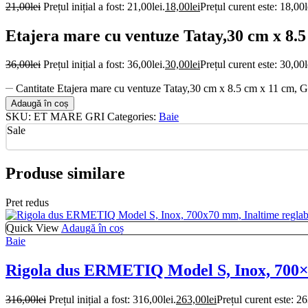
21,00
lei
Prețul inițial a fost: 21,00lei.
18,00
lei
Prețul curent este: 18,00l
Etajera mare cu ventuze Tatay,30 cm x 8.
36,00
lei
Prețul inițial a fost: 36,00lei.
30,00
lei
Prețul curent este: 30,00l
Cantitate Etajera mare cu ventuze Tatay,30 cm x 8.5 cm x 11 cm, 
Adaugă în coș
SKU:
ET MARE GRI
Categories:
Baie
Sale
Produse similare
Pret redus
Quick View
Adaugă în coș
Baie
Rigola dus ERMETIQ Model S, Inox, 700×7
316,00
lei
Prețul inițial a fost: 316,00lei.
263,00
lei
Prețul curent este: 26