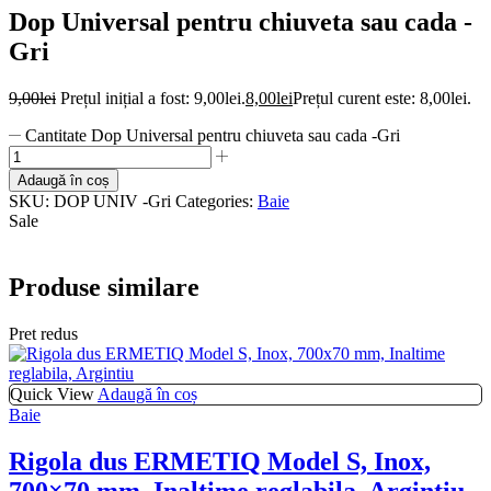
Dop Universal pentru chiuveta sau cada -
Gri
9,00
lei
Prețul inițial a fost: 9,00lei.
8,00
lei
Prețul curent este: 8,00lei.
Cantitate Dop Universal pentru chiuveta sau cada -Gri
Adaugă în coș
SKU:
DOP UNIV -Gri
Categories:
Baie
Sale
Produse similare
Pret redus
Quick View
Adaugă în coș
Baie
Rigola dus ERMETIQ Model S, Inox,
700×70 mm, Inaltime reglabila, Argintiu