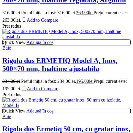
316,00
lei
Prețul inițial a fost: 316,00lei.
263,00
lei
Prețul curent este:
263,00lei.
Add to Compare
Pret redus
Quick View
Adaugă în coș
Baie
Rigola dus ERMETIQ Model A, Inox,
500×70 mm, Inaltime ajustabila
234,00
lei
Prețul inițial a fost: 234,00lei.
195,00
lei
Prețul curent este:
195,00lei.
Add to Compare
Pret redus
Quick View
Adaugă în coș
Baie
Rigola dus Ermetiq 50 cm, cu gratar inox,