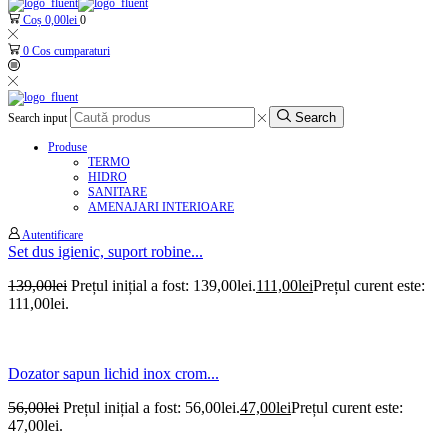
Coș
0,00
lei
0
0
Cos cumparaturi
Search
Search input
Produse
TERMO
HIDRO
SANITARE
AMENAJARI INTERIOARE
Autentificare
Set dus igienic, suport robine...
139,00
lei
Prețul inițial a fost: 139,00lei.
111,00
lei
Prețul curent este:
111,00lei.
Dozator sapun lichid inox crom...
56,00
lei
Prețul inițial a fost: 56,00lei.
47,00
lei
Prețul curent este:
47,00lei.