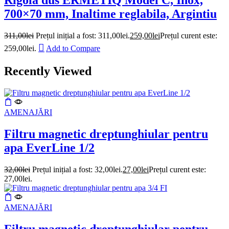
Rigola dus ERMETIQ Model C, Inox,
700×70 mm, Inaltime reglabila, Argintiu
311,00
lei
Prețul inițial a fost: 311,00lei.
259,00
lei
Prețul curent este:
259,00lei.
Add to Compare
Recently Viewed
AMENAJĂRI
Filtru magnetic dreptunghiular pentru
apa EverLine 1/2
32,00
lei
Prețul inițial a fost: 32,00lei.
27,00
lei
Prețul curent este:
27,00lei.
AMENAJĂRI
Filtru magnetic dreptunghiular pentru