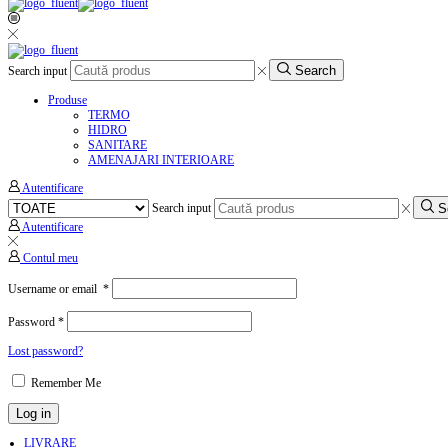
Search
Search input
Produse
TERMO
HIDRO
SANITARE
AMENAJARI INTERIOARE
Autentificare
S
Search input
Autentificare
Contul meu
Username or email
*
Password
*
Lost password?
Remember Me
Log in
LIVRARE