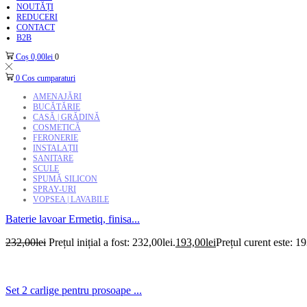
NOUTĂȚI
REDUCERI
CONTACT
B2B
Coș
0,00
lei
0
0
Cos cumparaturi
AMENAJĂRI
BUCĂTĂRIE
CASĂ | GRĂDINĂ
COSMETICĂ
FERONERIE
INSTALAȚII
SANITARE
SCULE
SPUMĂ SILICON
SPRAY-URI
VOPSEA | LAVABILE
Baterie lavoar Ermetiq, finisa...
232,00
lei
Prețul inițial a fost: 232,00lei.
193,00
lei
Prețul curent este: 19
Set 2 carlige pentru prosoape ...