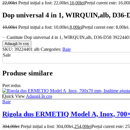
22,00
lei
Prețul inițial a fost: 22,00lei.
16,00
lei
Prețul curent este: 16,00l
Dop universal 4 in 1, WIRQUIN,alb, D36-
10,00
lei
Prețul inițial a fost: 10,00lei.
8,00
lei
Prețul curent este: 8,00lei.
Cantitate Dop universal 4 in 1, WIRQUIN,alb, D36-D58 3922440
Adaugă în coș
SKU:
39224401 alb
Categories:
Baie
Sale
Produse similare
Pret redus
Quick View
Adaugă în coș
Baie
Rigola dus ERMETIQ Model A, Inox, 700×7
304,00
lei
Prețul inițial a fost: 304,00lei.
254,00
lei
Prețul curent este: 25