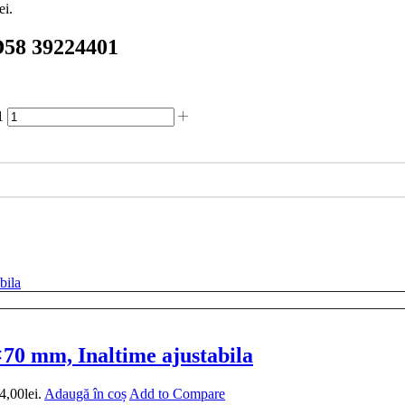
ei.
D58 39224401
1
0 mm, Inaltime ajustabila
4,00lei.
Adaugă în coș
Add to Compare