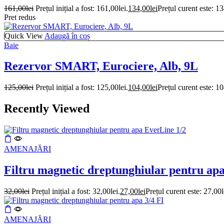
161,00
lei
Prețul inițial a fost: 161,00lei.
134,00
lei
Prețul curent este: 13
Pret redus
Quick View
Adaugă în coș
Baie
Rezervor SMART, Eurociere, Alb, 9L
125,00
lei
Prețul inițial a fost: 125,00lei.
104,00
lei
Prețul curent este: 10
Recently Viewed
AMENAJĂRI
Filtru magnetic dreptunghiular pentru ap
32,00
lei
Prețul inițial a fost: 32,00lei.
27,00
lei
Prețul curent este: 27,00l
AMENAJĂRI