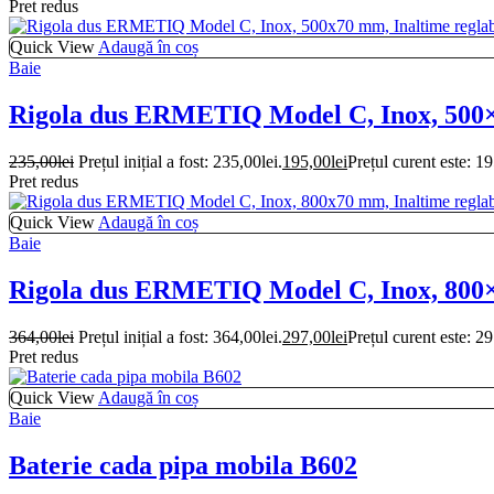
Pret redus
Quick View
Adaugă în coș
Baie
Rigola dus ERMETIQ Model C, Inox, 500×7
235,00
lei
Prețul inițial a fost: 235,00lei.
195,00
lei
Prețul curent este: 19
Pret redus
Quick View
Adaugă în coș
Baie
Rigola dus ERMETIQ Model C, Inox, 800×7
364,00
lei
Prețul inițial a fost: 364,00lei.
297,00
lei
Prețul curent este: 29
Pret redus
Quick View
Adaugă în coș
Baie
Baterie cada pipa mobila B602