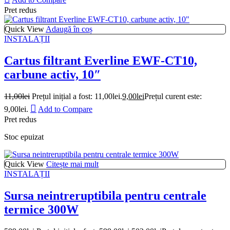
Pret redus
Quick View
Adaugă în coș
INSTALAȚII
Cartus filtrant Everline EWF-CT10,
carbune activ, 10″
11,00
lei
Prețul inițial a fost: 11,00lei.
9,00
lei
Prețul curent este:
9,00lei.
Add to Compare
Pret redus
Stoc epuizat
Quick View
Citește mai mult
INSTALAȚII
Sursa neintreruptibila pentru centrale
termice 300W