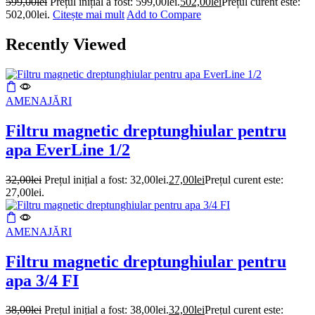
599,00
lei
Prețul inițial a fost: 599,00lei.
502,00
lei
Prețul curent este:
502,00lei.
Citește mai mult
Add to Compare
Recently Viewed
AMENAJĂRI
Filtru magnetic dreptunghiular pentru
apa EverLine 1/2
32,00
lei
Prețul inițial a fost: 32,00lei.
27,00
lei
Prețul curent este:
27,00lei.
AMENAJĂRI
Filtru magnetic dreptunghiular pentru
apa 3/4 FI
38,00
lei
Prețul inițial a fost: 38,00lei.
32,00
lei
Prețul curent este: