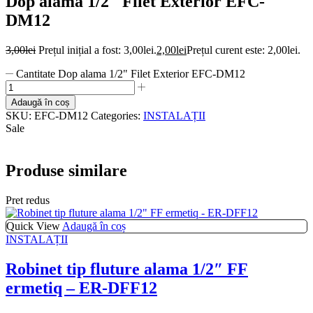
Dop alama 1/2″ Filet Exterior EFC-
DM12
3,00
lei
Prețul inițial a fost: 3,00lei.
2,00
lei
Prețul curent este: 2,00lei.
Cantitate Dop alama 1/2" Filet Exterior EFC-DM12
Adaugă în coș
SKU:
EFC-DM12
Categories:
INSTALAȚII
Sale
Produse similare
Pret redus
Quick View
Adaugă în coș
INSTALAȚII
Robinet tip fluture alama 1/2″ FF
ermetiq – ER-DFF12