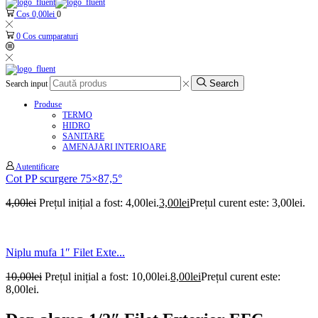
Coș
0,00
lei
0
0
Cos cumparaturi
Search
Search input
Produse
TERMO
HIDRO
SANITARE
AMENAJARI INTERIOARE
Autentificare
Cot PP scurgere 75×87,5°
4,00
lei
Prețul inițial a fost: 4,00lei.
3,00
lei
Prețul curent este: 3,00lei.
Niplu mufa 1″ Filet Exte...
10,00
lei
Prețul inițial a fost: 10,00lei.
8,00
lei
Prețul curent este:
8,00lei.