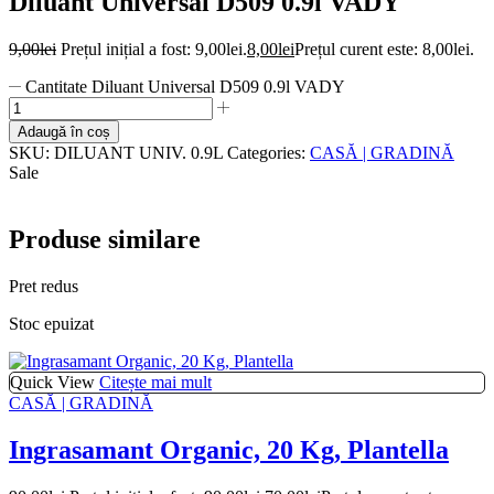
Diluant Universal D509 0.9l VADY
9,00
lei
Prețul inițial a fost: 9,00lei.
8,00
lei
Prețul curent este: 8,00lei.
Cantitate Diluant Universal D509 0.9l VADY
Adaugă în coș
SKU:
DILUANT UNIV. 0.9L
Categories:
CASĂ | GRADINĂ
Sale
Produse similare
Pret redus
Stoc epuizat
Quick View
Citește mai mult
CASĂ | GRADINĂ
Ingrasamant Organic, 20 Kg, Plantella