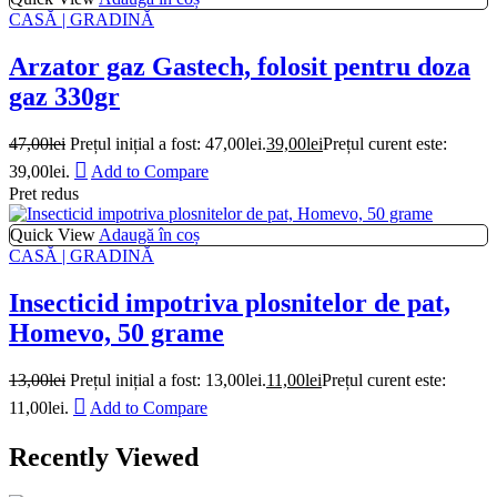
CASĂ | GRADINĂ
Arzator gaz Gastech, folosit pentru doza
gaz 330gr
47,00
lei
Prețul inițial a fost: 47,00lei.
39,00
lei
Prețul curent este:
39,00lei.
Add to Compare
Pret redus
Quick View
Adaugă în coș
CASĂ | GRADINĂ
Insecticid impotriva plosnitelor de pat,
Homevo, 50 grame
13,00
lei
Prețul inițial a fost: 13,00lei.
11,00
lei
Prețul curent este:
11,00lei.
Add to Compare
Recently Viewed