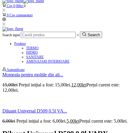
Coș
0,00
lei
0
0
Cos cumparaturi
Search
Search input
Produse
TERMO
HIDRO
SANITARE
AMENAJARI INTERIOARE
Autentificare
Momeala pentru moliile din ali...
15,00
lei
Prețul inițial a fost: 15,00lei.
12,00
lei
Prețul curent este:
12,00lei.
Diluant Universal D509 0.5l VA...
6,00
lei
Prețul inițial a fost: 6,00lei.
5,00
lei
Prețul curent este: 5,00lei.