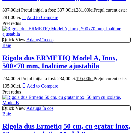
337,00
lei
Prețul inițial a fost: 337,00lei.
281,00
lei
Prețul curent este:
281,00lei.
Add to Compare
Pret redus
Quick View
Adaugă în coș
Baie
Rigola dus ERMETIQ Model A, Inox,
500×70 mm, Inaltime ajustabila
234,00
lei
Prețul inițial a fost: 234,00lei.
195,00
lei
Prețul curent este:
195,00lei.
Add to Compare
Pret redus
Quick View
Adaugă în coș
Baie
Rigola dus Ermetiq 50 cm, cu gratar inox,