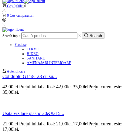
Coș
0,00
lei
0
0
Cos cumparaturi
Search
Search input
Produse
TERMO
HIDRO
SANITARE
AMENAJARI INTERIOARE
Autentificare
Cot dublu G1″/8–23 cu su...
42,00
lei
Prețul inițial a fost: 42,00lei.
35,00
lei
Prețul curent este:
35,00lei.
Usita vizitare plastic 20&#215...
21,00
lei
Prețul inițial a fost: 21,00lei.
17,00
lei
Prețul curent este:
17,00lei.