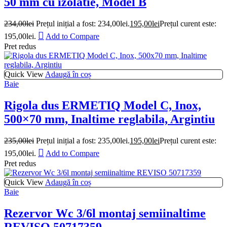
50 mm cu izolatie, Model B
234,00
lei
Prețul inițial a fost: 234,00lei.
195,00
lei
Prețul curent este:
195,00lei.
Add to Compare
Pret redus
Quick View
Adaugă în coș
Baie
Rigola dus ERMETIQ Model C, Inox,
500×70 mm, Inaltime reglabila, Argintiu
235,00
lei
Prețul inițial a fost: 235,00lei.
195,00
lei
Prețul curent este:
195,00lei.
Add to Compare
Pret redus
Quick View
Adaugă în coș
Baie
Rezervor Wc 3/6l montaj semiinaltime