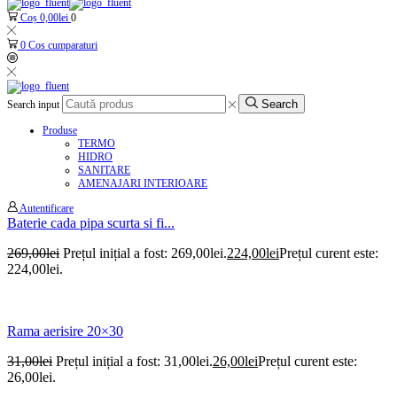
Coș
0,00
lei
0
0
Cos cumparaturi
Search
Search input
Produse
TERMO
HIDRO
SANITARE
AMENAJARI INTERIOARE
Autentificare
Baterie cada pipa scurta si fi...
269,00
lei
Prețul inițial a fost: 269,00lei.
224,00
lei
Prețul curent este:
224,00lei.
Rama aerisire 20×30
31,00
lei
Prețul inițial a fost: 31,00lei.
26,00
lei
Prețul curent este:
26,00lei.