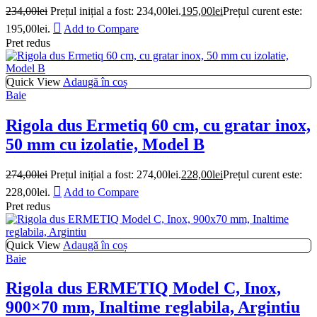
234,00
lei
Prețul inițial a fost: 234,00lei.
195,00
lei
Prețul curent este:
195,00lei.
Add to Compare
Pret redus
Quick View
Adaugă în coș
Baie
Rigola dus Ermetiq 60 cm, cu gratar inox,
50 mm cu izolatie, Model B
274,00
lei
Prețul inițial a fost: 274,00lei.
228,00
lei
Prețul curent este:
228,00lei.
Add to Compare
Pret redus
Quick View
Adaugă în coș
Baie
Rigola dus ERMETIQ Model C, Inox,
900×70 mm, Inaltime reglabila, Argintiu