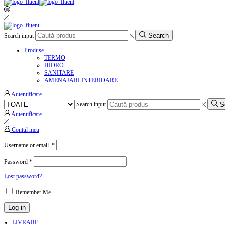
Search
Search input
Produse
TERMO
HIDRO
SANITARE
AMENAJARI INTERIOARE
Autentificare
S
Search input
Autentificare
Contul meu
Username or email
*
Password
*
Lost password?
Remember Me
Log in
LIVRARE