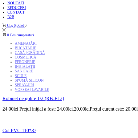
NOUTĂȚI
REDUCERI
CONTACT
B2B
Coș
0,00
lei
0
0
Cos cumparaturi
AMENAJĂRI
BUCĂTĂRIE
CASĂ | GRĂDINĂ
COSMETICĂ
FERONERIE
INSTALAȚII
SANITARE
SCULE
SPUMĂ SILICON
SPRAY-URI
VOPSEA | LAVABILE
Robinet de golire 1/2 (RB-E12)
24,00
lei
Prețul inițial a fost: 24,00lei.
20,00
lei
Prețul curent este: 20,00l
Cot PVC 110*87