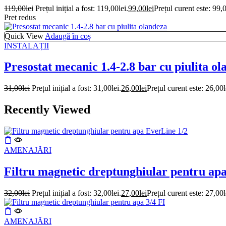
119,00
lei
Prețul inițial a fost: 119,00lei.
99,00
lei
Prețul curent este: 99,0
Pret redus
Quick View
Adaugă în coș
INSTALAȚII
Presostat mecanic 1.4-2.8 bar cu piulita o
31,00
lei
Prețul inițial a fost: 31,00lei.
26,00
lei
Prețul curent este: 26,00l
Recently Viewed
AMENAJĂRI
Filtru magnetic dreptunghiular pentru ap
32,00
lei
Prețul inițial a fost: 32,00lei.
27,00
lei
Prețul curent este: 27,00l
AMENAJĂRI