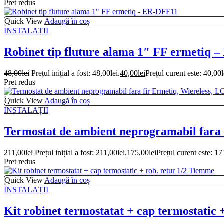
Pret redus
Quick View
Adaugă în coș
INSTALAȚII
Robinet tip fluture alama 1″ FF ermetiq 
48,00
lei
Prețul inițial a fost: 48,00lei.
40,00
lei
Prețul curent este: 40,00l
Pret redus
Quick View
Adaugă în coș
INSTALAȚII
Termostat de ambient neprogramabil fara 
211,00
lei
Prețul inițial a fost: 211,00lei.
175,00
lei
Prețul curent este: 17
Pret redus
Quick View
Adaugă în coș
INSTALAȚII
Kit robinet termostatat + cap termostatic