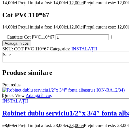
14,00
lei
Prețul inițial a fost: 14,00lei.
12,00
lei
Prețul curent este: 12,00l
Cot PVC110*67
14,00
lei
Prețul inițial a fost: 14,00lei.
12,00
lei
Prețul curent este: 12,00l
Cantitate Cot PVC110*67
Adaugă în coș
SKU:
COT PVC 110*67
Categories:
INSTALAȚII
Sale
Produse similare
Pret redus
Quick View
Adaugă în coș
INSTALAȚII
Robinet dublu serviciu1/2″x 3/4″ fonta al
28,00
lei
Prețul inițial a fost: 28,00lei.
23,00
lei
Prețul curent este: 23,00l