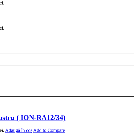
ei.
ei.
bastru ( ION-RA12/34)
ei.
Adaugă în coș
Add to Compare