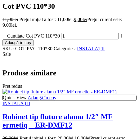
Cot PVC 110*30
11,00
lei
Prețul inițial a fost: 11,00lei.
9,00
lei
Prețul curent este:
9,00lei.
Cantitate Cot PVC 110*30
Adaugă în coș
SKU:
COT PVC 110*30
Categories:
INSTALAȚII
Sale
Produse similare
Pret redus
Quick View
Adaugă în coș
INSTALAȚII
Robinet tip fluture alama 1/2″ MF
ermetiq – ER-DMF12
20,00
lei
Prețul inițial a fost: 20,00lei.
16,00
lei
Prețul curent este: