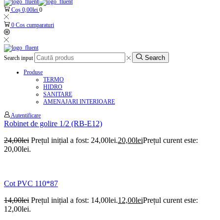
Coș
0,00
lei
0
0
Cos cumparaturi
Search
Search input
Produse
TERMO
HIDRO
SANITARE
AMENAJARI INTERIOARE
Autentificare
Robinet de golire 1/2 (RB-E12)
24,00
lei
Prețul inițial a fost: 24,00lei.
20,00
lei
Prețul curent este:
20,00lei.
Cot PVC 110*87
14,00
lei
Prețul inițial a fost: 14,00lei.
12,00
lei
Prețul curent este:
12,00lei.