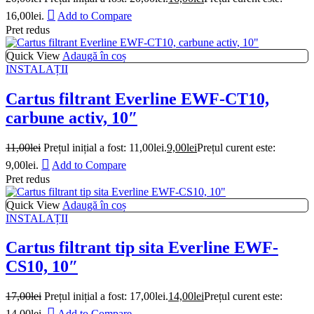
16,00lei.
Add to Compare
Pret redus
Quick View
Adaugă în coș
INSTALAȚII
Cartus filtrant Everline EWF-CT10,
carbune activ, 10″
11,00
lei
Prețul inițial a fost: 11,00lei.
9,00
lei
Prețul curent este:
9,00lei.
Add to Compare
Pret redus
Quick View
Adaugă în coș
INSTALAȚII
Cartus filtrant tip sita Everline EWF-
CS10, 10″
17,00
lei
Prețul inițial a fost: 17,00lei.
14,00
lei
Prețul curent este:
14,00lei.
Add to Compare