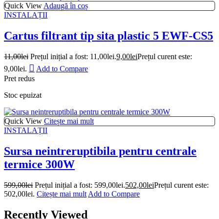
Quick View
Adaugă în coș
INSTALAȚII
Cartus filtrant tip sita plastic 5 EWF-CS5
11,00
lei
Prețul inițial a fost: 11,00lei.
9,00
lei
Prețul curent este:
9,00lei.
Add to Compare
Pret redus
Stoc epuizat
Quick View
Citește mai mult
INSTALAȚII
Sursa neintreruptibila pentru centrale
termice 300W
599,00
lei
Prețul inițial a fost: 599,00lei.
502,00
lei
Prețul curent este:
502,00lei.
Citește mai mult
Add to Compare
Recently Viewed