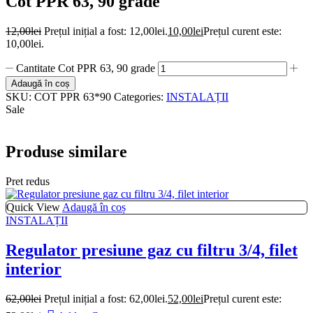
Cot PPR 63, 90 grade
12,00
lei
Prețul inițial a fost: 12,00lei.
10,00
lei
Prețul curent este:
10,00lei.
Cantitate Cot PPR 63, 90 grade
Adaugă în coș
SKU:
COT PPR 63*90
Categories:
INSTALAȚII
Sale
Produse similare
Pret redus
Quick View
Adaugă în coș
INSTALAȚII
Regulator presiune gaz cu filtru 3/4, filet
interior
62,00
lei
Prețul inițial a fost: 62,00lei.
52,00
lei
Prețul curent este: