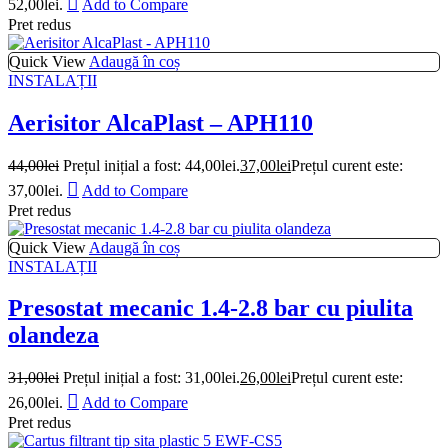
52,00lei.
Add to Compare
Pret redus
Quick View
Adaugă în coș
INSTALAȚII
Aerisitor AlcaPlast – APH110
44,00
lei
Prețul inițial a fost: 44,00lei.
37,00
lei
Prețul curent este:
37,00lei.
Add to Compare
Pret redus
Quick View
Adaugă în coș
INSTALAȚII
Presostat mecanic 1.4-2.8 bar cu piulita
olandeza
31,00
lei
Prețul inițial a fost: 31,00lei.
26,00
lei
Prețul curent este:
26,00lei.
Add to Compare
Pret redus