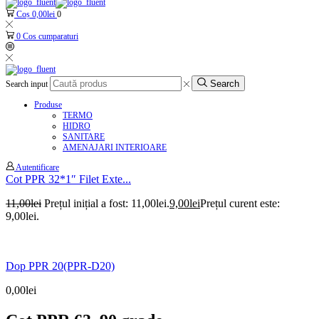
Coș
0,00
lei
0
0
Cos cumparaturi
Search
Search input
Produse
TERMO
HIDRO
SANITARE
AMENAJARI INTERIOARE
Autentificare
Cot PPR 32*1″ Filet Exte...
11,00
lei
Prețul inițial a fost: 11,00lei.
9,00
lei
Prețul curent este:
9,00lei.
Dop PPR 20(PPR-D20)
0,00
lei