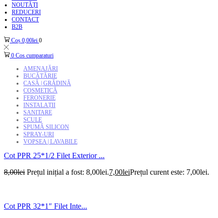
NOUTĂȚI
REDUCERI
CONTACT
B2B
Coș
0,00
lei
0
0
Cos cumparaturi
AMENAJĂRI
BUCĂTĂRIE
CASĂ | GRĂDINĂ
COSMETICĂ
FERONERIE
INSTALAȚII
SANITARE
SCULE
SPUMĂ SILICON
SPRAY-URI
VOPSEA | LAVABILE
Cot PPR 25*1/2 Filet Exterior ...
8,00
lei
Prețul inițial a fost: 8,00lei.
7,00
lei
Prețul curent este: 7,00lei.
Cot PPR 32*1″ Filet Inte...