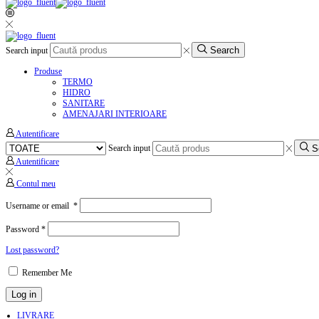
Search
Search input
Produse
TERMO
HIDRO
SANITARE
AMENAJARI INTERIOARE
Autentificare
S
Search input
Autentificare
Contul meu
Username or email
*
Password
*
Lost password?
Remember Me
Log in
LIVRARE