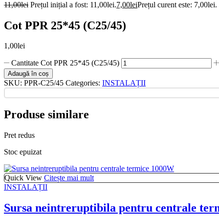
11,00
lei
Prețul inițial a fost: 11,00lei.
7,00
lei
Prețul curent este: 7,00lei.
Cot PPR 25*45 (C25/45)
1,00
lei
Cantitate Cot PPR 25*45 (C25/45)
Adaugă în coș
SKU:
PPR-C25/45
Categories:
INSTALAȚII
Produse similare
Pret redus
Stoc epuizat
Quick View
Citește mai mult
INSTALAȚII
Sursa neintreruptibila pentru centrale te