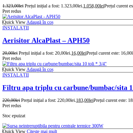
1.323,00
lei
Prețul inițial a fost: 1.323,00lei.
1.058,00
lei
Prețul curent es
Pret redus
Quick View
Adaugă în coș
INSTALAȚII
Aerisitor AlcaPlast – APH50
20,00
lei
Prețul inițial a fost: 20,00lei.
16,00
lei
Prețul curent este: 16,00l
Pret redus
Quick View
Adaugă în coș
INSTALAȚII
Filtru apa triplu cu carbune/bumbac/sita 10
220,00
lei
Prețul inițial a fost: 220,00lei.
183,00
lei
Prețul curent este: 18
Pret redus
Stoc epuizat
Quick View
Citește mai mult