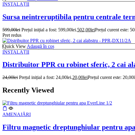
INSTALAȚII
Sursa neintreruptibila pentru centrale te
599,00
lei
Prețul inițial a fost: 599,00lei.
502,00
lei
Prețul curent este: 50
Pret redus
Quick View
Adaugă în coș
INSTALAȚII
Distribuitor PPR cu robinet sferic, 2 cai
24,00
lei
Prețul inițial a fost: 24,00lei.
20,00
lei
Prețul curent este: 20,00l
Recently Viewed
AMENAJĂRI
Filtru magnetic dreptunghiular pentru ap