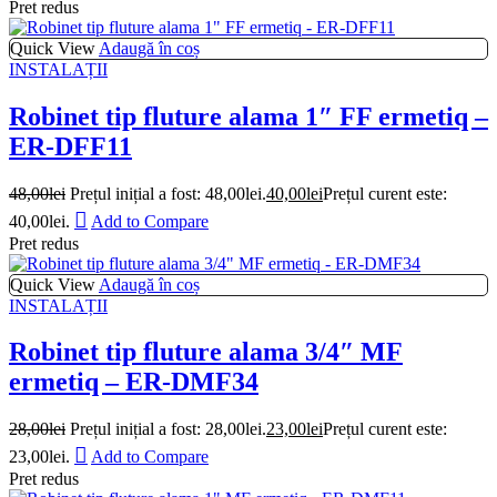
Pret redus
Quick View
Adaugă în coș
INSTALAȚII
Robinet tip fluture alama 1″ FF ermetiq –
ER-DFF11
48,00
lei
Prețul inițial a fost: 48,00lei.
40,00
lei
Prețul curent este:
40,00lei.
Add to Compare
Pret redus
Quick View
Adaugă în coș
INSTALAȚII
Robinet tip fluture alama 3/4″ MF
ermetiq – ER-DMF34
28,00
lei
Prețul inițial a fost: 28,00lei.
23,00
lei
Prețul curent este:
23,00lei.
Add to Compare
Pret redus