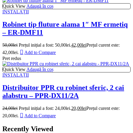
Quick View
Adaugă în coș
INSTALAȚII
Robinet tip fluture alama 1″ MF ermetiq
– ER-DMF11
50,00
lei
Prețul inițial a fost: 50,00lei.
42,00
lei
Prețul curent este:
42,00lei.
Add to Compare
Pret redus
Quick View
Adaugă în coș
INSTALAȚII
Distribuitor PPR cu robinet sferic, 2 cai
alabstru – PPR-DX11/2A
24,00
lei
Prețul inițial a fost: 24,00lei.
20,00
lei
Prețul curent este:
20,00lei.
Add to Compare
Recently Viewed