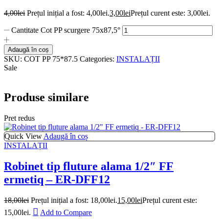
4,00
lei
Prețul inițial a fost: 4,00lei.
3,00
lei
Prețul curent este: 3,00lei.
Cantitate Cot PP scurgere 75x87,5°
Adaugă în coș
SKU:
COT PP 75*87.5
Categories:
INSTALAȚII
Sale
Produse similare
Pret redus
Quick View
Adaugă în coș
INSTALAȚII
Robinet tip fluture alama 1/2″ FF
ermetiq – ER-DFF12
18,00
lei
Prețul inițial a fost: 18,00lei.
15,00
lei
Prețul curent este:
15,00lei.
Add to Compare