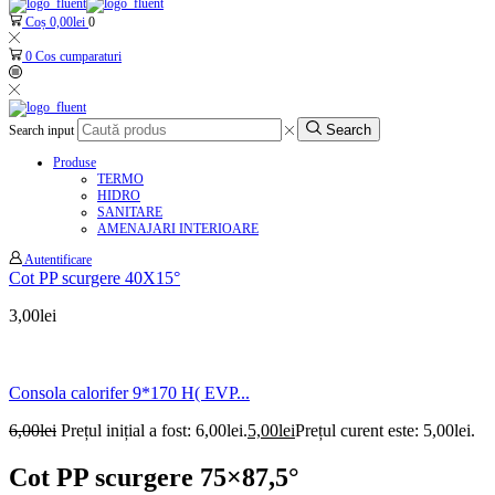
Coș
0,00
lei
0
0
Cos cumparaturi
Search
Search input
Produse
TERMO
HIDRO
SANITARE
AMENAJARI INTERIOARE
Autentificare
Cot PP scurgere 40X15°
3,00
lei
Consola calorifer 9*170 H( EVP...
6,00
lei
Prețul inițial a fost: 6,00lei.
5,00
lei
Prețul curent este: 5,00lei.
Cot PP scurgere 75×87,5°