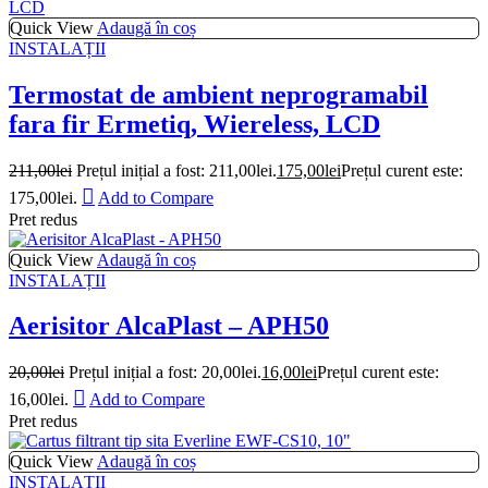
Quick View
Adaugă în coș
INSTALAȚII
Termostat de ambient neprogramabil
fara fir Ermetiq, Wiereless, LCD
211,00
lei
Prețul inițial a fost: 211,00lei.
175,00
lei
Prețul curent este:
175,00lei.
Add to Compare
Pret redus
Quick View
Adaugă în coș
INSTALAȚII
Aerisitor AlcaPlast – APH50
20,00
lei
Prețul inițial a fost: 20,00lei.
16,00
lei
Prețul curent este:
16,00lei.
Add to Compare
Pret redus
Quick View
Adaugă în coș
INSTALAȚII