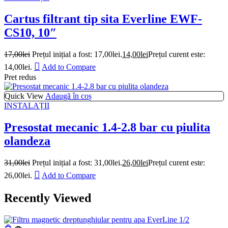
Cartus filtrant tip sita Everline EWF-
CS10, 10″
17,00
lei
Prețul inițial a fost: 17,00lei.
14,00
lei
Prețul curent este:
14,00lei.
Add to Compare
Pret redus
Quick View
Adaugă în coș
INSTALAȚII
Presostat mecanic 1.4-2.8 bar cu piulita
olandeza
31,00
lei
Prețul inițial a fost: 31,00lei.
26,00
lei
Prețul curent este:
26,00lei.
Add to Compare
Recently Viewed