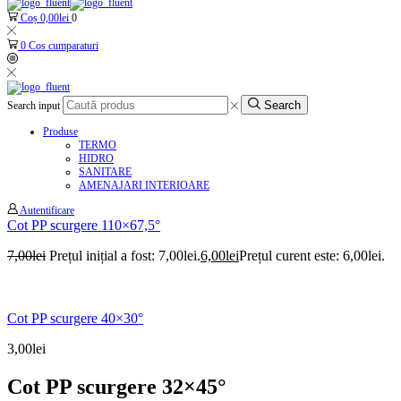
Coș
0,00
lei
0
0
Cos cumparaturi
Search
Search input
Produse
TERMO
HIDRO
SANITARE
AMENAJARI INTERIOARE
Autentificare
Cot PP scurgere 110×67,5°
7,00
lei
Prețul inițial a fost: 7,00lei.
6,00
lei
Prețul curent este: 6,00lei.
Cot PP scurgere 40×30°
3,00
lei
Cot PP scurgere 32×45°