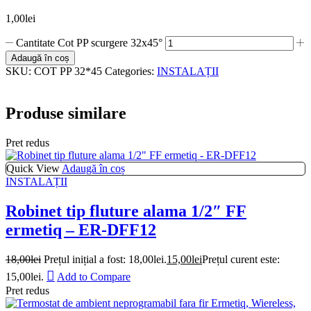
1,00
lei
Cantitate Cot PP scurgere 32x45°
Adaugă în coș
SKU:
COT PP 32*45
Categories:
INSTALAȚII
Produse similare
Pret redus
Quick View
Adaugă în coș
INSTALAȚII
Robinet tip fluture alama 1/2″ FF
ermetiq – ER-DFF12
18,00
lei
Prețul inițial a fost: 18,00lei.
15,00
lei
Prețul curent este:
15,00lei.
Add to Compare
Pret redus