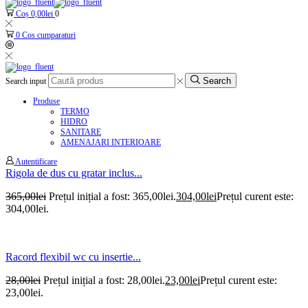
Coș
0,00
lei
0
0
Cos cumparaturi
Search
Search input
Produse
TERMO
HIDRO
SANITARE
AMENAJARI INTERIOARE
Autentificare
Rigola de dus cu gratar inclus...
365,00
lei
Prețul inițial a fost: 365,00lei.
304,00
lei
Prețul curent este:
304,00lei.
Racord flexibil wc cu insertie...
28,00
lei
Prețul inițial a fost: 28,00lei.
23,00
lei
Prețul curent este:
23,00lei.