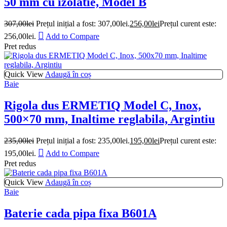
50 mm cu izolatie, Model B
307,00
lei
Prețul inițial a fost: 307,00lei.
256,00
lei
Prețul curent este:
256,00lei.
Add to Compare
Pret redus
Quick View
Adaugă în coș
Baie
Rigola dus ERMETIQ Model C, Inox,
500×70 mm, Inaltime reglabila, Argintiu
235,00
lei
Prețul inițial a fost: 235,00lei.
195,00
lei
Prețul curent este:
195,00lei.
Add to Compare
Pret redus
Quick View
Adaugă în coș
Baie
Baterie cada pipa fixa B601A