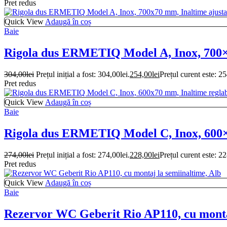
Pret redus
Quick View
Adaugă în coș
Baie
Rigola dus ERMETIQ Model A, Inox, 700×7
304,00
lei
Prețul inițial a fost: 304,00lei.
254,00
lei
Prețul curent este: 25
Pret redus
Quick View
Adaugă în coș
Baie
Rigola dus ERMETIQ Model C, Inox, 600×7
274,00
lei
Prețul inițial a fost: 274,00lei.
228,00
lei
Prețul curent este: 22
Pret redus
Quick View
Adaugă în coș
Baie
Rezervor WC Geberit Rio AP110, cu montaj