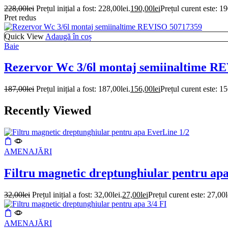
228,00
lei
Prețul inițial a fost: 228,00lei.
190,00
lei
Prețul curent este: 19
Pret redus
Quick View
Adaugă în coș
Baie
Rezervor Wc 3/6l montaj semiinaltime R
187,00
lei
Prețul inițial a fost: 187,00lei.
156,00
lei
Prețul curent este: 15
Recently Viewed
AMENAJĂRI
Filtru magnetic dreptunghiular pentru ap
32,00
lei
Prețul inițial a fost: 32,00lei.
27,00
lei
Prețul curent este: 27,00l
AMENAJĂRI