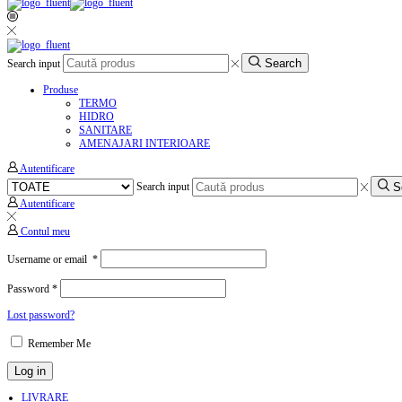
Search
Search input
Produse
TERMO
HIDRO
SANITARE
AMENAJARI INTERIOARE
Autentificare
S
Search input
Autentificare
Contul meu
Username or email
*
Password
*
Lost password?
Remember Me
Log in
LIVRARE