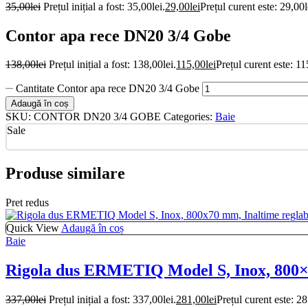
35,00
lei
Prețul inițial a fost: 35,00lei.
29,00
lei
Prețul curent este: 29,00l
Contor apa rece DN20 3/4 Gobe
138,00
lei
Prețul inițial a fost: 138,00lei.
115,00
lei
Prețul curent este: 11
Cantitate Contor apa rece DN20 3/4 Gobe
Adaugă în coș
SKU:
CONTOR DN20 3/4 GOBE
Categories:
Baie
Sale
Produse similare
Pret redus
Quick View
Adaugă în coș
Baie
Rigola dus ERMETIQ Model S, Inox, 800×7
337,00
lei
Prețul inițial a fost: 337,00lei.
281,00
lei
Prețul curent este: 28