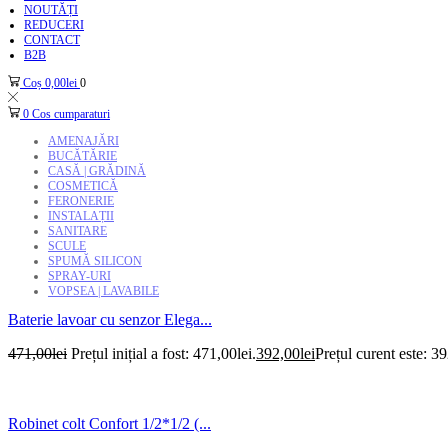
NOUTĂȚI
REDUCERI
CONTACT
B2B
Coș
0,00
lei
0
0
Cos cumparaturi
AMENAJĂRI
BUCĂTĂRIE
CASĂ | GRĂDINĂ
COSMETICĂ
FERONERIE
INSTALAȚII
SANITARE
SCULE
SPUMĂ SILICON
SPRAY-URI
VOPSEA | LAVABILE
Baterie lavoar cu senzor Elega...
471,00
lei
Prețul inițial a fost: 471,00lei.
392,00
lei
Prețul curent este: 39
Robinet colt Confort 1/2*1/2 (...