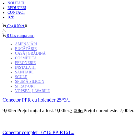
NOUTĂȚI
REDUCERI
CONTACT
B2B
Coș
0,00
lei
0
0
Cos cumparaturi
AMENAJĂRI
BUCĂTĂRIE
CASĂ | GRĂDINĂ
COSMETICĂ
FERONERIE
INSTALAȚII
SANITARE
SCULE
SPUMĂ SILICON
SPRAY-URI
VOPSEA | LAVABILE
Conector PPR cu holender 25*3/...
9,00
lei
Prețul inițial a fost: 9,00lei.
7,00
lei
Prețul curent este: 7,00lei.
Conector complet 16*16 PP-R161...