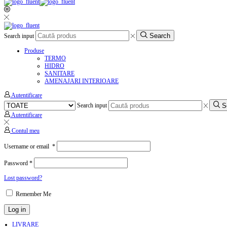
Search
Search input
Produse
TERMO
HIDRO
SANITARE
AMENAJARI INTERIOARE
Autentificare
S
Search input
Autentificare
Contul meu
Username or email
*
Password
*
Lost password?
Remember Me
Log in
LIVRARE