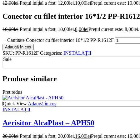
12,00
lei
Prețul inițial a fost: 12,00lei.
10,00
lei
Prețul curent este: 10,00l
Conector cu filet interior 16*1/2 PP-R161
10,00
lei
Prețul inițial a fost: 10,00lei.
8,00
lei
Prețul curent este: 8,00lei.
Cantitate Conector cu filet interior 16*1/2 PP-R1612F
Adaugă în coș
SKU:
PP-R1612F
Categories:
INSTALAȚII
Sale
Produse similare
Pret redus
Quick View
Adaugă în coș
INSTALAȚII
Aerisitor AlcaPlast – APH50
20,00
lei
Prețul inițial a fost: 20,00lei.
16,00
lei
Prețul curent este: 16,00l