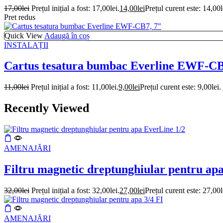
17,00
lei
Prețul inițial a fost: 17,00lei.
14,00
lei
Prețul curent este: 14,00l
Pret redus
Quick View
Adaugă în coș
INSTALAȚII
Cartus tesatura bumbac Everline EWF-CB
11,00
lei
Prețul inițial a fost: 11,00lei.
9,00
lei
Prețul curent este: 9,00lei.
Recently Viewed
AMENAJĂRI
Filtru magnetic dreptunghiular pentru ap
32,00
lei
Prețul inițial a fost: 32,00lei.
27,00
lei
Prețul curent este: 27,00l
AMENAJĂRI