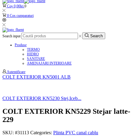
Coș
0,00
lei
0
0
Cos cumparaturi
Search
Search input
Produse
TERMO
HIDRO
SANITARE
AMENAJARI INTERIOARE
Autentificare
COLT EXTERIOR KN5001 ALB
COLT EXTERIOR KN5230 Stej.Iceb...
COLT EXTERIOR KN5229 Stejar latte-
229
SKU:
#31113
Categories:
Plinta PVC canal cablu