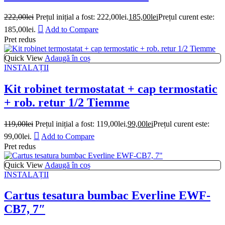
222,00
lei
Prețul inițial a fost: 222,00lei.
185,00
lei
Prețul curent este:
185,00lei.
Add to Compare
Pret redus
Quick View
Adaugă în coș
INSTALAȚII
Kit robinet termostatat + cap termostatic
+ rob. retur 1/2 Tiemme
119,00
lei
Prețul inițial a fost: 119,00lei.
99,00
lei
Prețul curent este:
99,00lei.
Add to Compare
Pret redus
Quick View
Adaugă în coș
INSTALAȚII
Cartus tesatura bumbac Everline EWF-
CB7, 7″