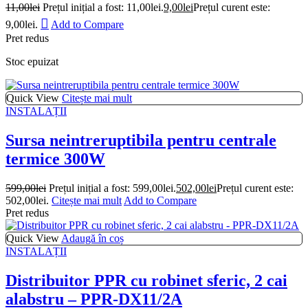
11,00
lei
Prețul inițial a fost: 11,00lei.
9,00
lei
Prețul curent este:
9,00lei.
Add to Compare
Pret redus
Stoc epuizat
Quick View
Citește mai mult
INSTALAȚII
Sursa neintreruptibila pentru centrale
termice 300W
599,00
lei
Prețul inițial a fost: 599,00lei.
502,00
lei
Prețul curent este:
502,00lei.
Citește mai mult
Add to Compare
Pret redus
Quick View
Adaugă în coș
INSTALAȚII
Distribuitor PPR cu robinet sferic, 2 cai
alabstru – PPR-DX11/2A