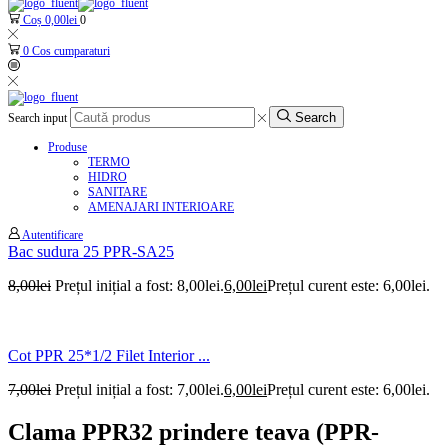
Coș
0,00
lei
0
0
Cos cumparaturi
Search
Search input
Produse
TERMO
HIDRO
SANITARE
AMENAJARI INTERIOARE
Autentificare
Bac sudura 25 PPR-SA25
8,00
lei
Prețul inițial a fost: 8,00lei.
6,00
lei
Prețul curent este: 6,00lei.
Cot PPR 25*1/2 Filet Interior ...
7,00
lei
Prețul inițial a fost: 7,00lei.
6,00
lei
Prețul curent este: 6,00lei.
Clama PPR32 prindere teava (PPR-