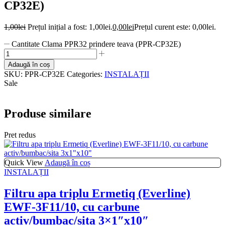
CP32E)
1,00
lei
Prețul inițial a fost: 1,00lei.
0,00
lei
Prețul curent este: 0,00lei.
Cantitate Clama PPR32 prindere teava (PPR-CP32E)
Adaugă în coș
SKU:
PPR-CP32E
Categories:
INSTALAȚII
Sale
Produse similare
Pret redus
Quick View
Adaugă în coș
INSTALAȚII
Filtru apa triplu Ermetiq (Everline)
EWF-3F11/10, cu carbune
activ/bumbac/sita 3×1″x10″