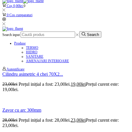
Coș
0,00
lei
0
0
Cos cumparaturi
Search
Search input
Produse
TERMO
HIDRO
SANITARE
AMENAJARI INTERIOARE
Autentificare
Cilindru asimetric 4 chei 70X2...
23,00
lei
Prețul inițial a fost: 23,00lei.
19,00
lei
Prețul curent este:
19,00lei.
Zavor cu arc 300mm
28,00
lei
Prețul inițial a fost: 28,00lei.
23,00
lei
Prețul curent este:
23,00lei.