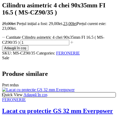
Cilindru asimetric 4 chei 90x35mm FI
16.5 ( MS-CZ90/35 )
29,00
lei
Prețul inițial a fost: 29,00lei.
23,00
lei
Prețul curent este:
23,00lei.
Cantitate Cilindru asimetric 4 chei 90x35mm FI 16.5 ( MS-
CZ90/35 )
Adaugă în coș
SKU:
MS-CZ90/35
Categories:
FERONERIE
Sale
Produse similare
Pret redus
Quick View
Adaugă în coș
FERONERIE
Lacat cu protectie GS 32 mm Everpower