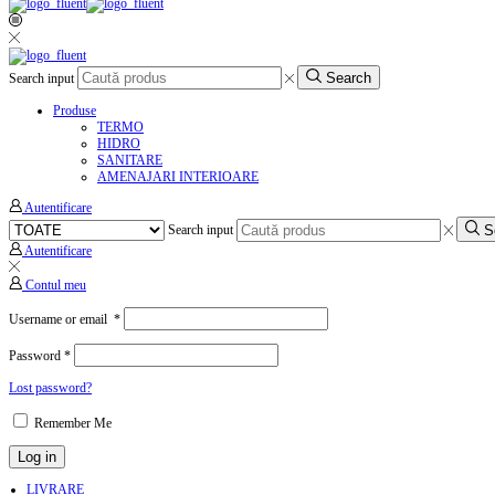
Search
Search input
Produse
TERMO
HIDRO
SANITARE
AMENAJARI INTERIOARE
Autentificare
S
Search input
Autentificare
Contul meu
Username or email
*
Password
*
Lost password?
Remember Me
Log in
LIVRARE