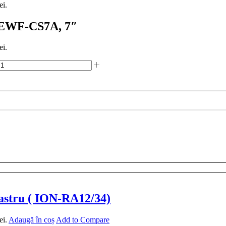
ei.
e) EWF-CS7A, 7″
ei.
bastru ( ION-RA12/34)
ei.
Adaugă în coș
Add to Compare