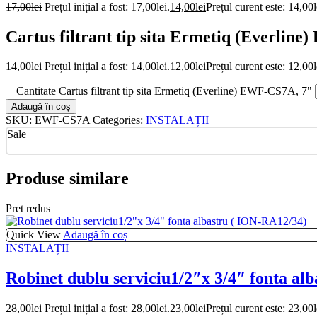
17,00
lei
Prețul inițial a fost: 17,00lei.
14,00
lei
Prețul curent este: 14,00l
Cartus filtrant tip sita Ermetiq (Everlin
14,00
lei
Prețul inițial a fost: 14,00lei.
12,00
lei
Prețul curent este: 12,00l
Cantitate Cartus filtrant tip sita Ermetiq (Everline) EWF-CS7A, 7"
Adaugă în coș
SKU:
EWF-CS7A
Categories:
INSTALAȚII
Sale
Produse similare
Pret redus
Quick View
Adaugă în coș
INSTALAȚII
Robinet dublu serviciu1/2″x 3/4″ fonta al
28,00
lei
Prețul inițial a fost: 28,00lei.
23,00
lei
Prețul curent este: 23,00l