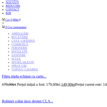
NOUTĂȚI
REDUCERI
CONTACT
B2B
Coș
0,00
lei
0
0
Cos cumparaturi
AMENAJĂRI
BUCĂTĂRIE
CASĂ | GRĂDINĂ
COSMETICĂ
FERONERIE
INSTALAȚII
SANITARE
SCULE
SPUMĂ SILICON
SPRAY-URI
VOPSEA | LAVABILE
Filtru triplu echipat cu cartu...
179,00
lei
Prețul inițial a fost: 179,00lei.
149,00
lei
Prețul curent este: 14
Robinet coltar inox design CLA...