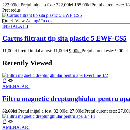
222,00
lei
Prețul inițial a fost: 222,00lei.
185,00
lei
Prețul curent este: 18
Pret redus
Quick View
Adaugă în coș
INSTALAȚII
Cartus filtrant tip sita plastic 5 EWF-CS5
11,00
lei
Prețul inițial a fost: 11,00lei.
9,00
lei
Prețul curent este: 9,00lei.
Recently Viewed
AMENAJĂRI
Filtru magnetic dreptunghiular pentru ap
32,00
lei
Prețul inițial a fost: 32,00lei.
27,00
lei
Prețul curent este: 27,00l
AMENAJĂRI