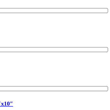
″x10″