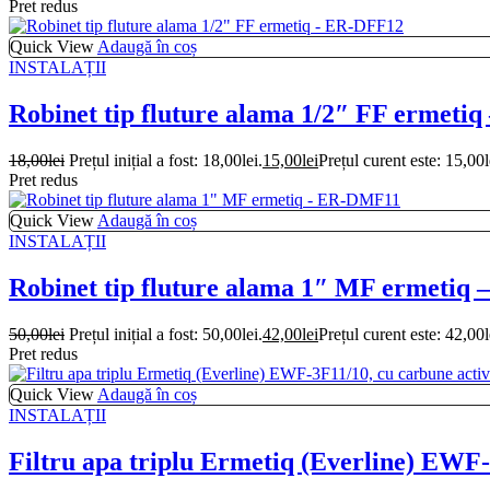
Pret redus
Quick View
Adaugă în coș
INSTALAȚII
Robinet tip fluture alama 1/2″ FF ermeti
18,00
lei
Prețul inițial a fost: 18,00lei.
15,00
lei
Prețul curent este: 15,00l
Pret redus
Quick View
Adaugă în coș
INSTALAȚII
Robinet tip fluture alama 1″ MF ermeti
50,00
lei
Prețul inițial a fost: 50,00lei.
42,00
lei
Prețul curent este: 42,00l
Pret redus
Quick View
Adaugă în coș
INSTALAȚII
Filtru apa triplu Ermetiq (Everline) EWF