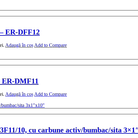
q – ER-DFF12
ei.
Adaugă în coș
Add to Compare
q – ER-DMF11
ei.
Adaugă în coș
Add to Compare
-3F11/10, cu carbune activ/bumbac/sita 3×1