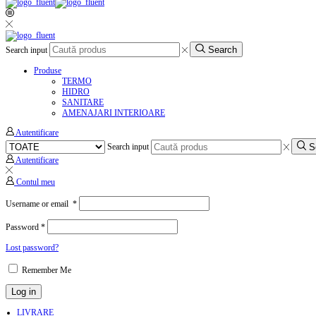
Search
Search input
Produse
TERMO
HIDRO
SANITARE
AMENAJARI INTERIOARE
Autentificare
S
Search input
Autentificare
Contul meu
Username or email
*
Password
*
Lost password?
Remember Me
Log in
LIVRARE