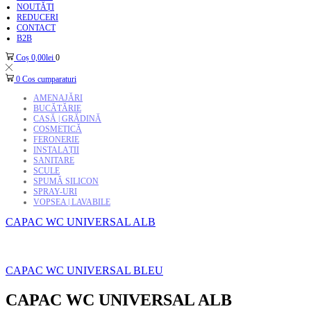
NOUTĂȚI
REDUCERI
CONTACT
B2B
Coș
0,00
lei
0
0
Cos cumparaturi
AMENAJĂRI
BUCĂTĂRIE
CASĂ | GRĂDINĂ
COSMETICĂ
FERONERIE
INSTALAȚII
SANITARE
SCULE
SPUMĂ SILICON
SPRAY-URI
VOPSEA | LAVABILE
CAPAC WC UNIVERSAL ALB
CAPAC WC UNIVERSAL BLEU
CAPAC WC UNIVERSAL ALB