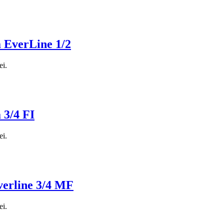
a EverLine 1/2
ei.
 3/4 FI
ei.
verline 3/4 MF
ei.