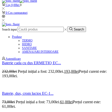
Coș
0,00
lei
0
0
Cos cumparaturi
Search
Search input
Produse
TERMO
HIDRO
SANITARE
AMENAJARI INTERIOARE
Autentificare
Baterie cada cu dus ERMETIQ EC...
232,00
lei
Prețul inițial a fost: 232,00lei.
193,00
lei
Prețul curent este:
193,00lei.
Baterie, dus, crom lucios EC-1...
73,00
lei
Prețul inițial a fost: 73,00lei.
61,00
lei
Prețul curent este:
61,00lei.