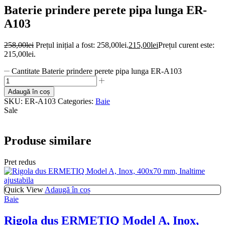
Baterie prindere perete pipa lunga ER-
A103
258,00
lei
Prețul inițial a fost: 258,00lei.
215,00
lei
Prețul curent este:
215,00lei.
Cantitate Baterie prindere perete pipa lunga ER-A103
Adaugă în coș
SKU:
ER-A103
Categories:
Baie
Sale
Produse similare
Pret redus
Quick View
Adaugă în coș
Baie
Rigola dus ERMETIQ Model A, Inox,