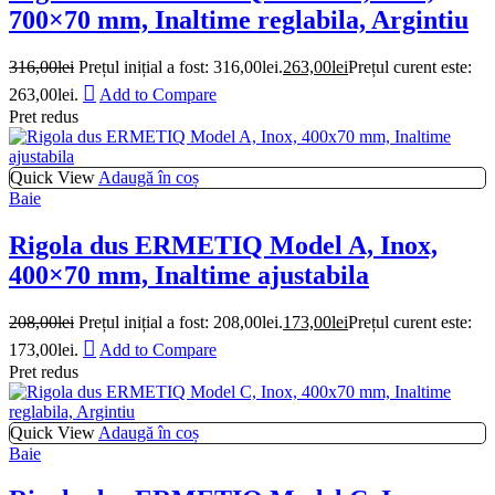
700×70 mm, Inaltime reglabila, Argintiu
316,00
lei
Prețul inițial a fost: 316,00lei.
263,00
lei
Prețul curent este:
263,00lei.
Add to Compare
Pret redus
Quick View
Adaugă în coș
Baie
Rigola dus ERMETIQ Model A, Inox,
400×70 mm, Inaltime ajustabila
208,00
lei
Prețul inițial a fost: 208,00lei.
173,00
lei
Prețul curent este:
173,00lei.
Add to Compare
Pret redus
Quick View
Adaugă în coș
Baie