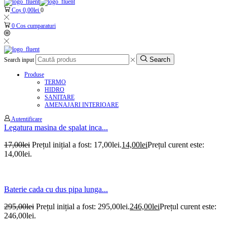
Coș
0,00
lei
0
0
Cos cumparaturi
Search
Search input
Produse
TERMO
HIDRO
SANITARE
AMENAJARI INTERIOARE
Autentificare
Legatura masina de spalat inca...
17,00
lei
Prețul inițial a fost: 17,00lei.
14,00
lei
Prețul curent este:
14,00lei.
Baterie cada cu dus pipa lunga...
295,00
lei
Prețul inițial a fost: 295,00lei.
246,00
lei
Prețul curent este:
246,00lei.