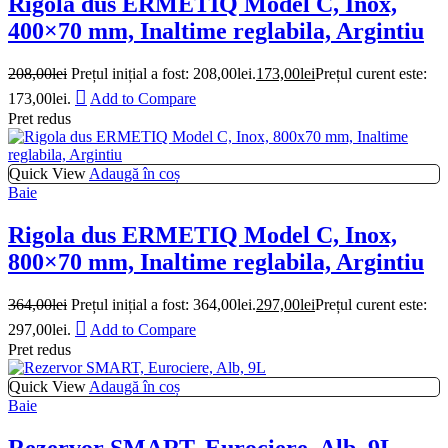
Rigola dus ERMETIQ Model C, Inox,
400×70 mm, Inaltime reglabila, Argintiu
208,00
lei
Prețul inițial a fost: 208,00lei.
173,00
lei
Prețul curent este:
173,00lei.
Add to Compare
Pret redus
Quick View
Adaugă în coș
Baie
Rigola dus ERMETIQ Model C, Inox,
800×70 mm, Inaltime reglabila, Argintiu
364,00
lei
Prețul inițial a fost: 364,00lei.
297,00
lei
Prețul curent este:
297,00lei.
Add to Compare
Pret redus
Quick View
Adaugă în coș
Baie