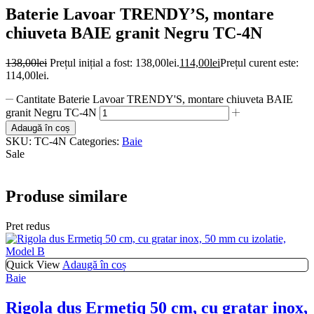
Baterie Lavoar TRENDY’S, montare
chiuveta BAIE granit Negru TC-4N
138,00
lei
Prețul inițial a fost: 138,00lei.
114,00
lei
Prețul curent este:
114,00lei.
Cantitate Baterie Lavoar TRENDY'S, montare chiuveta BAIE
granit Negru TC-4N
Adaugă în coș
SKU:
TC-4N
Categories:
Baie
Sale
Produse similare
Pret redus
Quick View
Adaugă în coș
Baie
Rigola dus Ermetiq 50 cm, cu gratar inox,