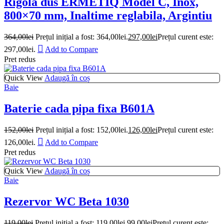
Rigola dus ERMETIQ Model C, Inox,
800×70 mm, Inaltime reglabila, Argintiu
364,00
lei
Prețul inițial a fost: 364,00lei.
297,00
lei
Prețul curent este:
297,00lei.
Add to Compare
Pret redus
Quick View
Adaugă în coș
Baie
Baterie cada pipa fixa B601A
152,00
lei
Prețul inițial a fost: 152,00lei.
126,00
lei
Prețul curent este:
126,00lei.
Add to Compare
Pret redus
Quick View
Adaugă în coș
Baie
Rezervor WC Beta 1030
119,00
lei
Prețul inițial a fost: 119,00lei.
99,00
lei
Prețul curent este: