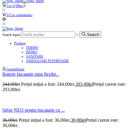
Coș
0,00
lei
0
0
Cos cumparaturi
Search
Search input
Produse
TERMO
HIDRO
SANITARE
AMENAJARI INTERIOARE
Autentificare
Baterie bucatarie pipa flexibi...
244,00
lei
Prețul inițial a fost: 244,00lei.
203,00
lei
Prețul curent este:
203,00lei.
Sifon NEO pentru bucatarie cu ...
36,00
lei
Prețul inițial a fost: 36,00lei.
30,00
lei
Prețul curent este:
30,00lei.