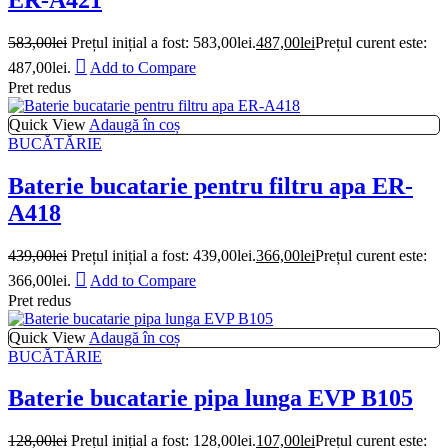
583,00
lei
Prețul inițial a fost: 583,00lei.
487,00
lei
Prețul curent este:
487,00lei.
Add to Compare
Pret redus
Quick View
Adaugă în coș
BUCĂTĂRIE
Baterie bucatarie pentru filtru apa ER-
A418
439,00
lei
Prețul inițial a fost: 439,00lei.
366,00
lei
Prețul curent este:
366,00lei.
Add to Compare
Pret redus
Quick View
Adaugă în coș
BUCĂTĂRIE
Baterie bucatarie pipa lunga EVP B105
128,00
lei
Prețul inițial a fost: 128,00lei.
107,00
lei
Prețul curent este: