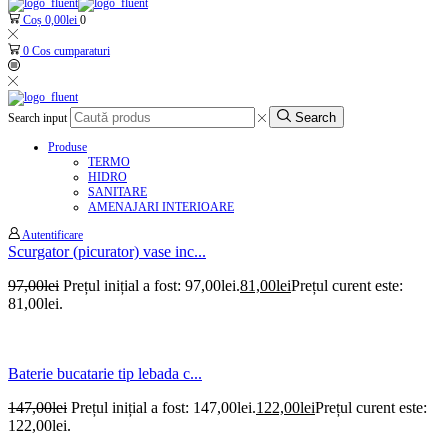
Coș
0,00
lei
0
0
Cos cumparaturi
Search
Search input
Produse
TERMO
HIDRO
SANITARE
AMENAJARI INTERIOARE
Autentificare
Scurgator (picurator) vase inc...
97,00
lei
Prețul inițial a fost: 97,00lei.
81,00
lei
Prețul curent este:
81,00lei.
Baterie bucatarie tip lebada c...
147,00
lei
Prețul inițial a fost: 147,00lei.
122,00
lei
Prețul curent este:
122,00lei.