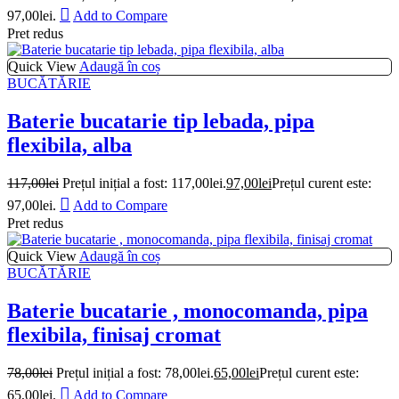
97,00lei.
Add to Compare
Pret redus
Quick View
Adaugă în coș
BUCĂTĂRIE
Baterie bucatarie tip lebada, pipa
flexibila, alba
117,00
lei
Prețul inițial a fost: 117,00lei.
97,00
lei
Prețul curent este:
97,00lei.
Add to Compare
Pret redus
Quick View
Adaugă în coș
BUCĂTĂRIE
Baterie bucatarie , monocomanda, pipa
flexibila, finisaj cromat
78,00
lei
Prețul inițial a fost: 78,00lei.
65,00
lei
Prețul curent este:
65,00lei.
Add to Compare