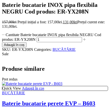
Baterie bucatarie INOX pipa flexibila
NEGRU Cod produs: ER-YX208N
157,00
lei
Prețul inițial a fost: 157,00lei.
131,00
lei
Prețul curent este:
131,00lei.
Cantitate Baterie bucatarie INOX pipa flexibila NEGRU Cod
produs: ER-YX208N
Adaugă în coș
SKU:
ER-YX208N
Categories:
BUCĂTĂRIE
Sale
Produse similare
Pret redus
Quick View
Adaugă în coș
BUCĂTĂRIE
Baterie bucatarie perete EVP – B603