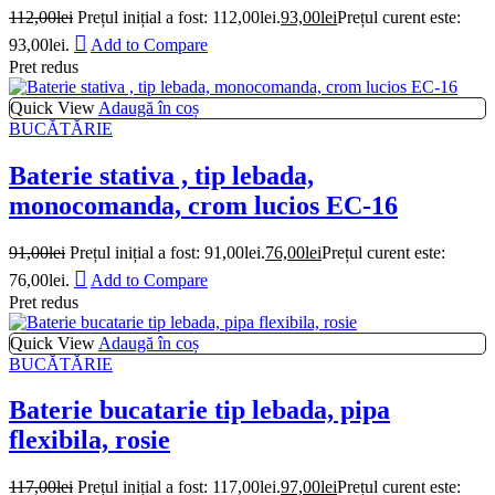
112,00
lei
Prețul inițial a fost: 112,00lei.
93,00
lei
Prețul curent este:
93,00lei.
Add to Compare
Pret redus
Quick View
Adaugă în coș
BUCĂTĂRIE
Baterie stativa , tip lebada,
monocomanda, crom lucios EC-16
91,00
lei
Prețul inițial a fost: 91,00lei.
76,00
lei
Prețul curent este:
76,00lei.
Add to Compare
Pret redus
Quick View
Adaugă în coș
BUCĂTĂRIE
Baterie bucatarie tip lebada, pipa
flexibila, rosie
117,00
lei
Prețul inițial a fost: 117,00lei.
97,00
lei
Prețul curent este: