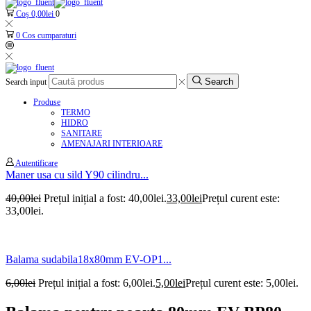
Coș
0,00
lei
0
0
Cos cumparaturi
Search
Search input
Produse
TERMO
HIDRO
SANITARE
AMENAJARI INTERIOARE
Autentificare
Maner usa cu sild Y90 cilindru...
40,00
lei
Prețul inițial a fost: 40,00lei.
33,00
lei
Prețul curent este:
33,00lei.
Balama sudabila18x80mm EV-OP1...
6,00
lei
Prețul inițial a fost: 6,00lei.
5,00
lei
Prețul curent este: 5,00lei.