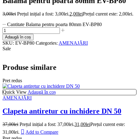
Balama pentru poarta 80mm EV-BP80
3,00
lei
Prețul inițial a fost: 3,00lei.
2,00
lei
Prețul curent este: 2,00lei.
Cantitate Balama pentru poarta 80mm EV-BP80
Adaugă în coș
SKU:
EV-BP80
Categories:
AMENAJĂRI
Sale
Produse similare
Pret redus
Quick View
Adaugă în coș
AMENAJĂRI
Clapeta antiretur cu inchidere DN 50
37,00
lei
Prețul inițial a fost: 37,00lei.
31,00
lei
Prețul curent este:
31,00lei.
Add to Compare
Pret redus