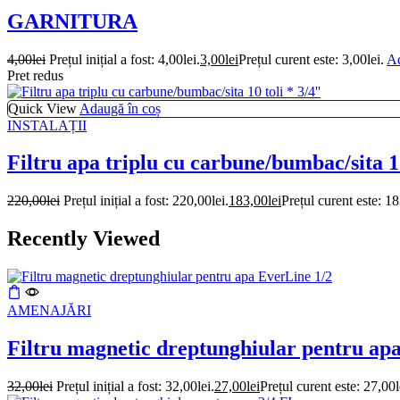
GARNITURA
4,00
lei
Prețul inițial a fost: 4,00lei.
3,00
lei
Prețul curent este: 3,00lei.
Ad
Pret redus
Quick View
Adaugă în coș
INSTALAȚII
Filtru apa triplu cu carbune/bumbac/sita 10
220,00
lei
Prețul inițial a fost: 220,00lei.
183,00
lei
Prețul curent este: 18
Recently Viewed
AMENAJĂRI
Filtru magnetic dreptunghiular pentru ap
32,00
lei
Prețul inițial a fost: 32,00lei.
27,00
lei
Prețul curent este: 27,00l