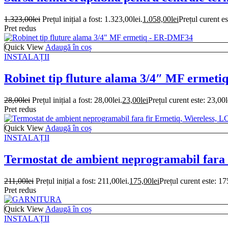
1.323,00
lei
Prețul inițial a fost: 1.323,00lei.
1.058,00
lei
Prețul curent es
Pret redus
Quick View
Adaugă în coș
INSTALAȚII
Robinet tip fluture alama 3/4″ MF ermet
28,00
lei
Prețul inițial a fost: 28,00lei.
23,00
lei
Prețul curent este: 23,00l
Pret redus
Quick View
Adaugă în coș
INSTALAȚII
Termostat de ambient neprogramabil fara 
211,00
lei
Prețul inițial a fost: 211,00lei.
175,00
lei
Prețul curent este: 17
Pret redus
Quick View
Adaugă în coș
INSTALAȚII