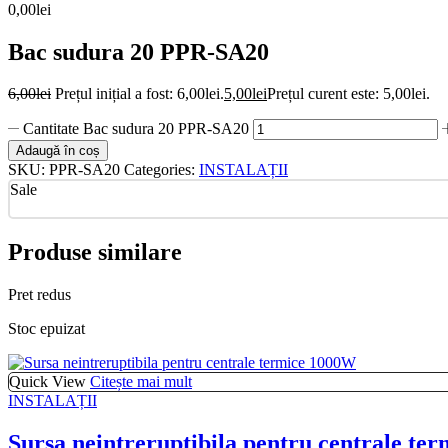
0,00
lei
Bac sudura 20 PPR-SA20
6,00
lei
Prețul inițial a fost: 6,00lei.
5,00
lei
Prețul curent este: 5,00lei.
Cantitate Bac sudura 20 PPR-SA20
Adaugă în coș
SKU:
PPR-SA20
Categories:
INSTALAȚII
Sale
Produse similare
Pret redus
Stoc epuizat
Quick View
Citește mai mult
INSTALAȚII
Sursa neintreruptibila pentru centrale te