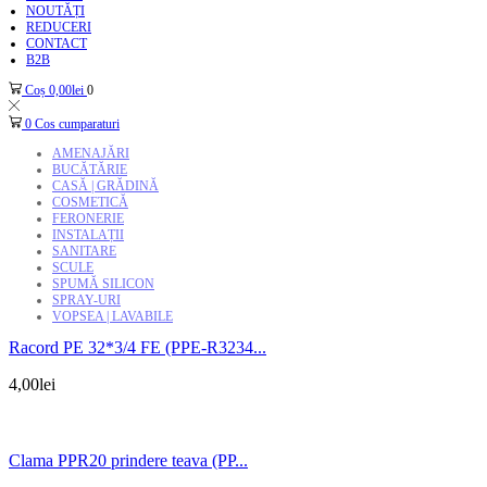
NOUTĂȚI
REDUCERI
CONTACT
B2B
Coș
0,00
lei
0
0
Cos cumparaturi
AMENAJĂRI
BUCĂTĂRIE
CASĂ | GRĂDINĂ
COSMETICĂ
FERONERIE
INSTALAȚII
SANITARE
SCULE
SPUMĂ SILICON
SPRAY-URI
VOPSEA | LAVABILE
Racord PE 32*3/4 FE (PPE-R3234...
4,00
lei
Clama PPR20 prindere teava (PP...