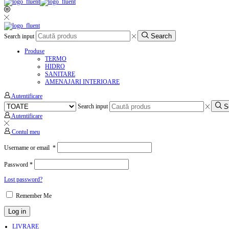
Search
Search input
Produse
TERMO
HIDRO
SANITARE
AMENAJARI INTERIOARE
Autentificare
S
Search input
Autentificare
Contul meu
Username or email
*
Password
*
Lost password?
Remember Me
Log in
LIVRARE