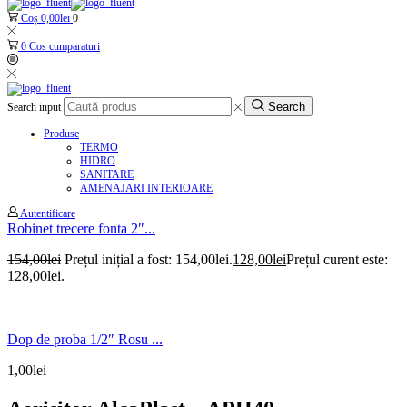
Coș
0,00
lei
0
0
Cos cumparaturi
Search
Search input
Produse
TERMO
HIDRO
SANITARE
AMENAJARI INTERIOARE
Autentificare
Robinet trecere fonta 2″...
154,00
lei
Prețul inițial a fost: 154,00lei.
128,00
lei
Prețul curent este:
128,00lei.
Dop de proba 1/2″ Rosu ...
1,00
lei