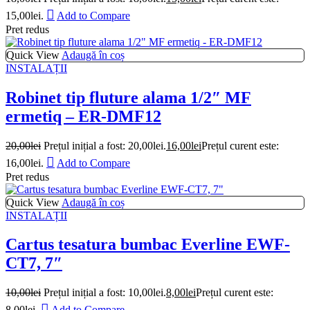
15,00lei.
Add to Compare
Pret redus
Quick View
Adaugă în coș
INSTALAȚII
Robinet tip fluture alama 1/2″ MF
ermetiq – ER-DMF12
20,00
lei
Prețul inițial a fost: 20,00lei.
16,00
lei
Prețul curent este:
16,00lei.
Add to Compare
Pret redus
Quick View
Adaugă în coș
INSTALAȚII
Cartus tesatura bumbac Everline EWF-
CT7, 7″
10,00
lei
Prețul inițial a fost: 10,00lei.
8,00
lei
Prețul curent este:
8,00lei.
Add to Compare