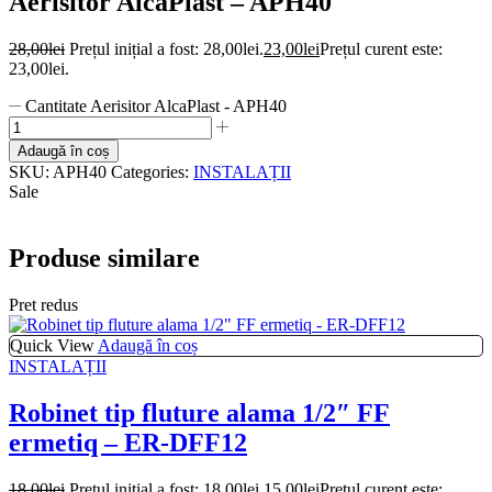
Aerisitor AlcaPlast – APH40
28,00
lei
Prețul inițial a fost: 28,00lei.
23,00
lei
Prețul curent este:
23,00lei.
Cantitate Aerisitor AlcaPlast - APH40
Adaugă în coș
SKU:
APH40
Categories:
INSTALAȚII
Sale
Produse similare
Pret redus
Quick View
Adaugă în coș
INSTALAȚII
Robinet tip fluture alama 1/2″ FF
ermetiq – ER-DFF12
18,00
lei
Prețul inițial a fost: 18,00lei.
15,00
lei
Prețul curent este: