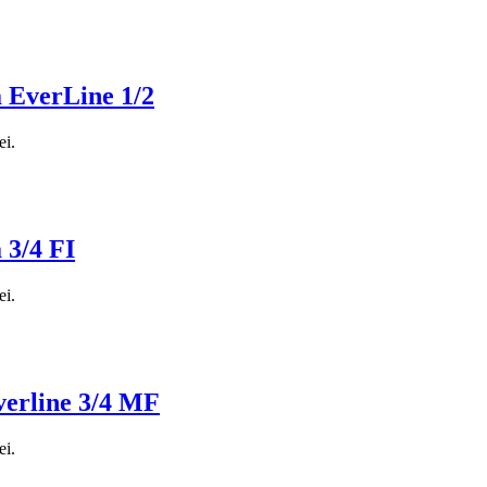
a EverLine 1/2
ei.
 3/4 FI
ei.
verline 3/4 MF
ei.