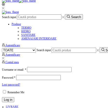
Search
Search input
Produse
TERMO
HIDRO
SANITARE
AMENAJARI INTERIOARE
Autentificare
S
Search input
Autentificare
Contul meu
Username or email
*
Password
*
Lost password?
Remember Me
Log in
LIVRARE