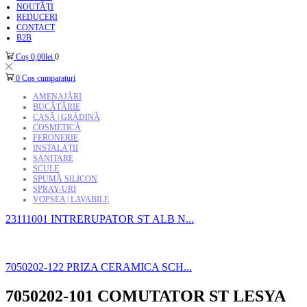
NOUTĂȚI
REDUCERI
CONTACT
B2B
Coș
0,00
lei
0
0
Cos cumparaturi
AMENAJĂRI
BUCĂTĂRIE
CASĂ | GRĂDINĂ
COSMETICĂ
FERONERIE
INSTALAȚII
SANITARE
SCULE
SPUMĂ SILICON
SPRAY-URI
VOPSEA | LAVABILE
23111001 INTRERUPATOR ST ALB N...
7050202-122 PRIZA CERAMICA SCH...
7050202-101 COMUTATOR ST LESYA