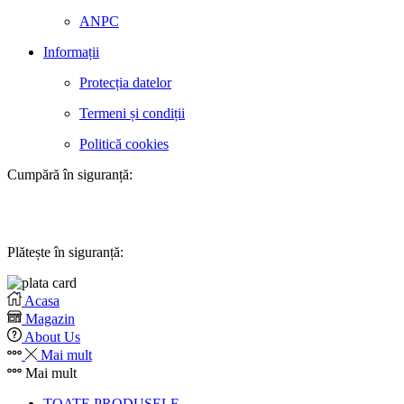
ANPC
Informații
Protecția datelor
Termeni și condiții
Politică cookies
Cumpără în siguranță:
Plătește în siguranță:
Acasa
Magazin
About Us
Mai mult
Mai mult
TOATE PRODUSELE