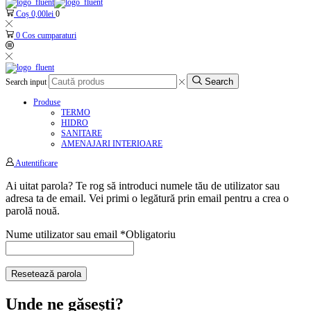
Coș
0,00
lei
0
0
Cos cumparaturi
Search
Search input
Produse
TERMO
HIDRO
SANITARE
AMENAJARI INTERIOARE
Autentificare
Ai uitat parola? Te rog să introduci numele tău de utilizator sau
adresa ta de email. Vei primi o legătură prin email pentru a crea o
parolă nouă.
Nume utilizator sau email
*
Obligatoriu
Resetează parola
Unde ne găsești?